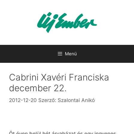
Kilépés
a
tartalomba
Menü
Cabrini Xavéri Franciska
december 22.
2012-12-20
Szerző:
Szalontai Anikó
Öt éven belül hét árvaházat és egy ingyenes