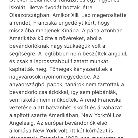
iskolát, illetve óvodát hoztak létre
Olaszországban. Amikor XIII. Leó megerősítette
a rendet, Franciska engedélyt kért, hogy
misszióba menjenek Kínába. A pápa azonban
Amerikába küldte a nővéreket, ahol a
bevándorlóknak nagy szükségük volt a
segítségre. A legtöbben nem beszéltek angolul,
és csak a legrosszabbul fizetett munkát
kaphatták meg. Tömegek kényszerültek a
nagyvárosok nyomornegyedeibe. Az
anyaországból papok, tanárok nem tartottak a
bevándorló családokkal, így sem plébániák,
sem iskolák nem működtek. A rend Franciska
vezetése alatt hatvanhét iskolát és árvaházat
alapított szerte Amerikában, New Yorktól Los
Angelesig. Az európai bevándorlók első
állomása New York volt, itt két kórházat is