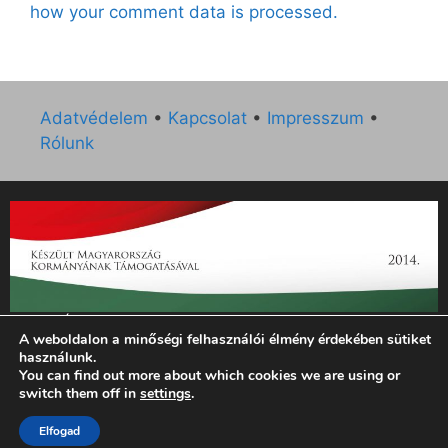
how your comment data is processed.
Adatvédelem
•
Kapcsolat
•
Impresszum
•
Rólunk
„Az Új Ember katolikus hetilap 2014. évi működésének
A weboldalon a minőségi felhasználói élmény érdekében sütiket
támogatását az EGYH-KCP-14-P-0121 sz. támogatási
használunk.
szerződés keretében 3 000 000 Ft összegben támogatta az
You can find out more about which cookies we are using or
Emberi Erőforrások Minisztériuma.”
switch them off in
settings
.
Elfogad
© 2026 Magyar Kurír - Új Ember
• Készült
GeneratePress