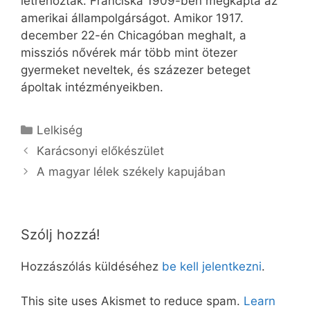
létrehoztak. Franciska 1909-ben megkapta az
amerikai állampolgárságot. Amikor 1917.
december 22-én Chicagóban meghalt, a
missziós nővérek már több mint ötezer
gyermeket neveltek, és százezer beteget
ápoltak intézményeikben.
Kategória
Lelkiség
Karácsonyi előkészület
A magyar lélek székely kapujában
Szólj hozzá!
Hozzászólás küldéséhez
be kell jelentkezni
.
This site uses Akismet to reduce spam.
Learn