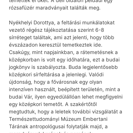
temették el őket. A déli oldalon például egy
rózsafüzér maradványait találták meg.
Nyékhelyi Dorottya, a feltárási munkálatokat
vezető régész tájékoztatása szerint 6-8
sírréteget találtak, ami azt jelenti, hogy több
évszázadon keresztül temetkeztek ide.
Csakúgy, mint napjainkban, a rátemetésnek a
középkorban is volt egy időhatára, ezt a budai
jogkönyv is szabályozta. Buda legjelentősebb
középkori sírfeltárása a jelenlegi. Valódi
újdonság, hogy a fővárosnak egy olyan
intenzíven használt, beépített területén, mint a
budai Vár, ilyen egyedülállóan lehet megfigyelni
egy középkori temetőt. A szakértőtől
megtudtuk, hogy a leletek további vizsgálatát a
Természettudományi Múzeum Embertani
Tárának antropológusai folytatják majd, a