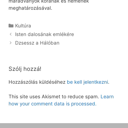
maradványok korának és nemének
meghatározásával.
Kategória
Kultúra
Isten dalosának emlékére
Dzsessz a Hálóban
Szólj hozzá!
Hozzászólás küldéséhez
be kell jelentkezni
.
This site uses Akismet to reduce spam.
Learn
how your comment data is processed.