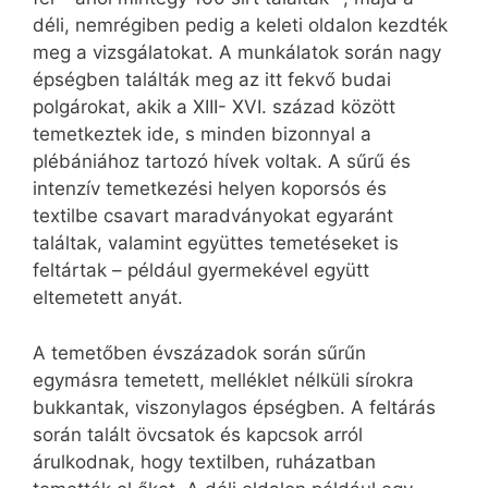
déli, nemrégiben pedig a keleti oldalon kezdték
meg a vizsgálatokat. A munkálatok során nagy
épségben találták meg az itt fekvő budai
polgárokat, akik a XIII- XVI. század között
temetkeztek ide, s minden bizonnyal a
plébániához tartozó hívek voltak. A sűrű és
intenzív temetkezési helyen koporsós és
textilbe csavart maradványokat egyaránt
találtak, valamint együttes temetéseket is
feltártak – például gyermekével együtt
eltemetett anyát.
A temetőben évszázadok során sűrűn
egymásra temetett, melléklet nélküli sírokra
bukkantak, viszonylagos épségben. A feltárás
során talált övcsatok és kapcsok arról
árulkodnak, hogy textilben, ruházatban