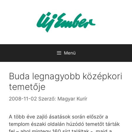
Kilépés
a
tartalomba
Menü
Buda legnagyobb középkori
temetője
2008-11-02
Szerző:
Magyar Kurír
A több éve zajló ásatások során először a
templom északi oldalán húzódó temetőt tárták
fel – ahol mintegy 160 sírt találtak -, majd a