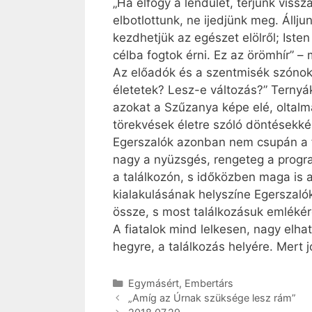
„Ha elfogy a lendület, térjünk vissz
elbotlottunk, ne ijedjünk meg. Állju
kezdhetjük az egészet elölről; Ist
célba fogtok érni. Ez az örömhír” –
Az előadók és a szentmisék szónoka
életetek? Lesz-e változás?” Ternyák
azokat a Szűzanya képe elé, oltal
törekvések életre szóló döntések
Egerszalók azonban nem csupán a fel
nagy a nyüzsgés, rengeteg a program
a találkozón, s időközben maga is a
kialakulásának helyszíne Egerszalók
össze, s most találkozásuk emlékére
A fiatalok mind lelkesen, nagy elha
hegyre, a találkozás helyére. Mert jó
Kategória
Egymásért
,
Embertárs
„Amíg az Úrnak szüksége lesz rám”