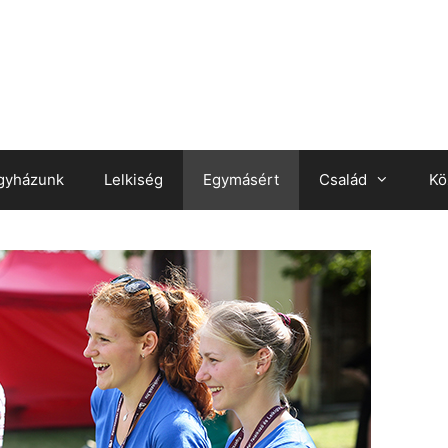
gyházunk
Lelkiség
Egymásért
Család
Kö