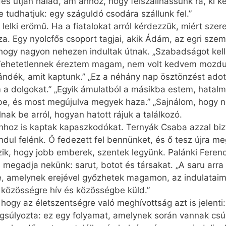
s útján halad, ám ahhoz, hogy felszállhassunk rá, ki kel
 tudhatjuk: egy száguldó csodára szállunk fel.”
elki erőmű. Ha a fiatalokat arról kérdezzük, miért szer
za. Egy nyolcfős csoport tagjai, akik Ádám, az egri sz
, hogy nagyon nehezen indultak útnak. „Szabadságot kell
 „Tehetetlennek éreztem magam, nem volt kedvem mozdul
ndék, amit kaptunk.” „Ez a néhány nap ösztönzést ado
 a dolgokat.” „Egyik ámulatból a másikba estem, hatalm
e, és most megújulva megyek haza.” „Sajnálom, hogy n
molnak be arról, hogyan hatott rájuk a találkozó.
ahhoz is kaptak kapaszkodókat. Ternyák Csaba azzal bizt
indul felénk. Ő fedezett fel bennünket, és ő tesz újra me
ik, hogy jobb emberek, szentek legyünk. Palánki Ferenc
s megadja nekünk: sarut, botot és társakat. „A saru arra
e, amelynek erejével győzhetek magamon, az indulatai
t közösségre hív és közösségbe küld.”
 hogy az életszentségre való meghívottság azt is jelenti
gsúlyozta: ez egy folyamat, amelynek során vannak cs