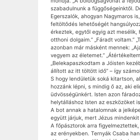
mondja. „A boldogságvonat a fejlődé
szabadulnunk a függőségeinktől. De
Egerszalók, ahogyan Nagymaros is, l
feltöltődés lehetőségét hangsúlyoz
érkeztek, egytől egyig azt mesélik
otthoni dolgaim.” „Fáradt voltam.”
azonban már másként mennek: „Ajá
vegyem az életemet.” „Átértékeltem
„Belekapaszkodtam a Jóisten kezéb
állított az itt töltött idő” – így szá
S hogy lendületük soká kitartson, 
hozzánk lépni, s mindig ő az, aki el
üdvösségünkért. Isten azon fáradoz
helytálláshoz Isten az eszközöket i
A bot annak a hatalomnak a jelkép
együtt járjuk, mert Jézus mindenki
A főpásztorok arra figyelmeztettek,
az erényekben. Ternyák Csaba han