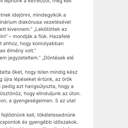
l lépnünk a ketrecből, meg kell
etnek idejönni, mindegyikük a
eminárium diakónusa vezetésével
ett kivennem.” „Lekötöttek az
ni” – mondják a fiúk. Hazafelé
tt ahhoz, hogy komolyabban
as élmény volt.”
em jegyzeteltem.” „Döntések elé
atta őket, hogy Isten mindig kész
g újra lépéseket értünk, az örök
 pedig azt hangsúlyozta, hogy a
 ösztönöz, hogy elinduljunk az úton.
mon, a gyengeségeimen. S az utat
: fejlődnünk kell, tökéletesednünk
úcspontok és gyengébb időszakok.