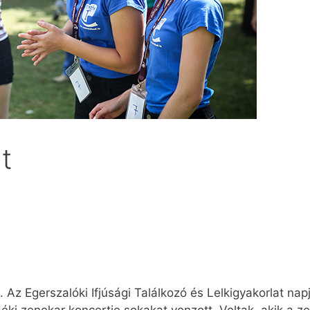
t
 Az Egerszalóki Ifjúsági Találkozó és Lelkigyakorlat na