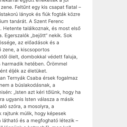
nekarral együtt énekelték a jól
ene. Feltűnt egy kis csapat fiatal –
stakorú lányok és fiúk fogták közre
zium tanárát. A Szent Ferenc
 Hetente találkoznak, és most első
. Egerszalók „bejött” nekik. Sok
zössége, az előadások és a
ő zene, a kiscsoportos
ől ölelt, dombokkal védett faluja,
ius harmadik hetében. Örömmel
nt éljék az életüket.
gyan Ternyák Csaba érsek fogalmaz
, nem a búslakodásnak, a
én: „Isten azt kéri tőlünk, hogy ha
ára ugyanis Isten válasza a másik
aló szóra, a mosolyra, a
k rajtunk múlik, hogy képesek
 látható és a megfogható létezik –