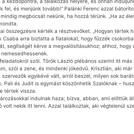
a a kezdőpontra, a találkozás helyére, és onnan induljun
nk fel, és menjünk tovább!” Palánki Ferenc azzal bátorít
en mindig megbocsát nekünk, ha hozzá térünk. „Ha az éle
 mondta.
i összegzésre kérték a résztvevőket. „Hogyan tértek h
 Csaba arra biztatta a fiatalokat, hogy fűzzék csokorba
mát, segítségét kérve a megvalósításukhoz; ahhoz, hog
ké nemesedhessenek.
adatokról szól. Török László plébános szerint itt más a
, szól a zene, és mindenki jókedvű. Krisztián, aki már t
 szervezők egyikévé vált, arról beszél, milyen sok barát
. Pali és Judit is egymást köszönhetik Szalóknak – husz
 tértek vissza.
tározásokkal indulnak haza; bízva, abban, ami előttük ál
 volt nekik itt lenni. Azzal találkoztak, aki végtelenül sze