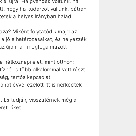
k el újra. Ha gyengék voltunk, ha
ott, hogy ha kudarcot vallunk, bátran
tetek a helyes irányban halad,
aza? Miként folytatódik majd az
 a jó elhatározásaikat, és helyezzék
y az újonnan megfogalmazott
 hétköznapi élet, mint otthon:
íznél is több alkalommal vett részt
ság, tartós kapcsolat
onöt évvel ezelőtt itt ismerkedtek
l. És tudják, visszatérnek még a
reti őket.