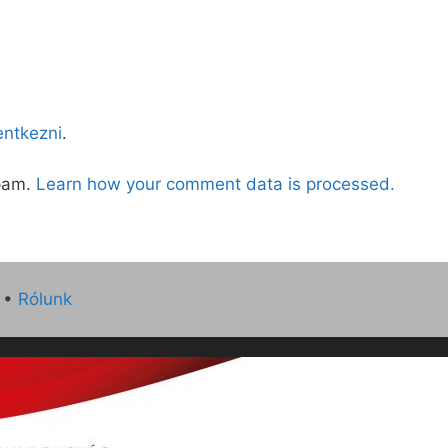
lentkezni
.
spam.
Learn how your comment data is processed.
•
Rólunk