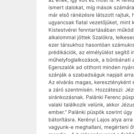
az ének, így volt ez most is. A felv
ismert dalokat, míg mások számára a
már első ránézésre látszott rajtuk
ugyancsak fiatal vezetőjüket, mint 
Kistestvérei fenntartásában működ
alkalommal jöttek Szalókra, lelkese
ezer társukhoz hasonlóan számukra 
prédikációk, az elmélyülést segítő
műhelyfoglalkozások, a bűnbánati a
Egerszalók ad otthont minden nyáro
szánják a szabadságuk napjait arra
Az elvárás magas, keresztényként é
a záró szentmisén. Hozzáteszi: Jéz
siránkozásnak. Palánki Ferenc püsp
valaki találkozik velünk, akkor Jéz
ember.” Palánki püspök szerint úgy 
bátorításra. ­Kerényi Lajos atya ar
vagyunk-e meghallani, megérteni őt