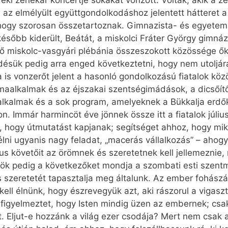
idéki zenekar koncertje sokakat vonzott. Voltak, akik a ze
z elmélyült együttgondolkodáshoz jelentett hátteret a z
, hogy szorosan összetartoznak. Gimnazista- és egyetemi
később kiderült, Beátát, a miskolci Fráter György gimná
ő miskolc-vasgyári plébánia összeszokott közössége ők.
désük pedig arra enged következtetni, hogy nem utoljára
is vonzerőt jelent a hasonló gondolkozású fiatalok kö
 imaalkalmak és az éjszakai szentségimádások, a dicsőít
lkalmak és a sok program, amelyeknek a Bükkalja erdőkt
n. Immár harmincöt éve jönnek össze itt a fiatalok júl
, hogy útmutatást kapjanak; segítséget ahhoz, hogy miké
lni ugyanis nagy feladat, „macerás vállalkozás” – aho
us követőit az örömnek és szeretetnek kell jellemeznie
ök pedig a következőket mondja a szombati esti szentmis
us szeretetét tapasztalja meg általunk. Az ember fohász
kell élnünk, hogy észrevegyük azt, aki rászorul a vigaszt
ra figyelmeztet, hogy Isten mindig üzen az embernek; csa
. Eljut-e hozzánk a világ ezer csodája? Mert nem csak a