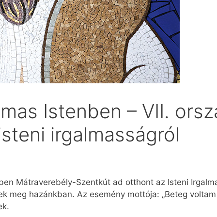
lmas Istenben – VII. ors
isteni irgalmasságról
ben Mátraverebély-Szentkút ad otthont az Isteni Irgal
k meg hazánkban. Az esemény mottója: „Beteg voltam 
ek.