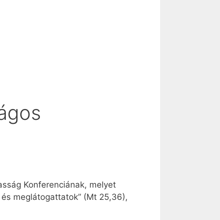
zágos
masság Konferenciának, melyet
és meglátogattatok” (Mt 25,36),