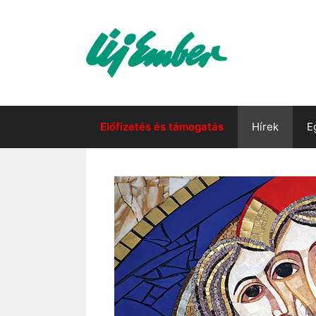
Kilépés
a
tartalomba
Előfizetés és támogatás
Hírek
E