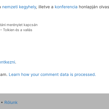
 a
nemzeti kegyhely
, illetve a
konferencia
honlapján olvas
ztáni merénylet kapcsán
– Tolkien és a vallás
lentkezni
.
spam.
Learn how your comment data is processed.
•
Rólunk