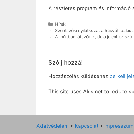
A részletes program és információ
Kategória
Hírek
Szentszéki nyilatkozat a húsvéti pakis
A múltban játszódik, de a jelenhez szól 
Szólj hozzá!
Hozzászólás küldéséhez
be kell je
This site uses Akismet to reduce 
Adatvédelem
•
Kapcsolat
•
Impresszum