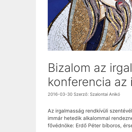
Bizalom az irga
konferencia az 
2016-03-30
Szerző:
Szalontai Anikó
Az irgalmasság rendkívüli szentévé
immár hetedik alkalommal rendezne
fővédnöke: Erdő Péter bíboros, érs