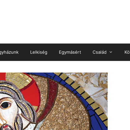
gyházunk
Lelkiség
Egymásért
Család
Kö