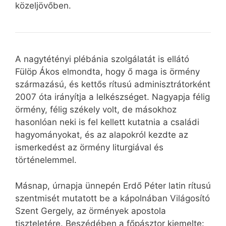
közeljövőben.
A nagytétényi plébánia szolgálatát is ellátó
Fülöp Ákos elmondta, hogy ő maga is örmény
származású, és kettős rítusú adminisztrátorként
2007 óta irányítja a lelkészséget. Nagyapja félig
örmény, félig székely volt, de másokhoz
hasonlóan neki is fel kellett kutatnia a családi
hagyományokat, és az alapokról kezdte az
ismerkedést az örmény liturgiával és
történelemmel.
Másnap, úrnapja ünnepén Erdő Péter latin rítusú
szentmisét mutatott be a kápolnában Világosító
Szent Gergely, az örmények apostola
tiszteletére. Beszédében a főpásztor kiemelte: