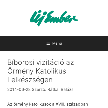
Kilépés
a
tartalomba
Menü
Bíborosi vizitáció az
Örmény Katolikus
Lelkészségen
2014-06-28
Szerző:
Rátkai Balázs
Az örmény katolikusok a XVIII. században