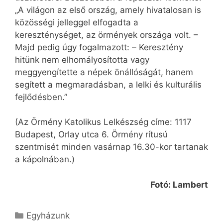
„A világon az első ország, amely hivatalosan is
közösségi jelleggel elfogadta a
kereszténységet, az örmények országa volt. –
Majd pedig úgy fogalmazott: – Keresztény
hitünk nem elhomályosította vagy
meggyengítette a népek önállóságát, hanem
segített a megmaradásban, a lelki és kulturális
fejlődésben.”
(Az Örmény Katolikus Lelkészség címe: 1117
Budapest, Orlay utca 6. Örmény rítusú
szentmisét minden vasárnap 16.30-kor tartanak
a kápolnában.)
Fotó: Lambert
Kategória
Egyházunk