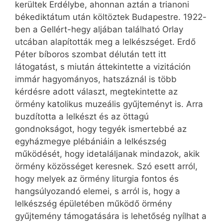
kerültek Erdélybe, ahonnan aztán a trianoni
békediktátum után költöztek Budapestre. 1922-
ben a Gellért-hegy aljában található Orlay
utcában alapították meg a lelkészséget. Erdő
Péter bíboros szombat délután tett itt
látogatást, s miután áttekintette a vizitáción
immár hagyományos, hatszáznál is több
kérdésre adott választ, megtekintette az
örmény katolikus muzeális gyűjteményt is. Arra
buzdította a lelkészt és az öttagú
gondnokságot, hogy tegyék ismertebbé az
egyházmegye plébániáin a lelkészség
működését, hogy idetaláljanak mindazok, akik
örmény közösséget keresnek. Szó esett arról,
hogy melyek az örmény liturgia fontos és
hangsúlyozandó elemei, s arról is, hogy a
lelkészség épületében működő örmény
gyűjtemény támogatására is lehetőség nyílhat a