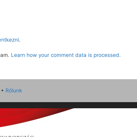
lentkezni
.
spam.
Learn how your comment data is processed.
•
Rólunk