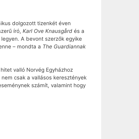
ikus dolgozott tizenkét éven
zerű író,
Karl Ove Knausgård
és a
ú legyen. A bevont szerzők egyike
k benne – mondta a
The Guardiannak
 hitet valló Norvég Egyházhoz
ól nem csak a vallásos keresztények
s eseménynek számít, valamint hogy