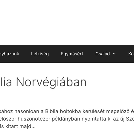
gyházunk
Lelkiség
Egymásért
Család
Kö
blia Norvégiában
ához hasonlóan a Biblia boltokba kerülését megelőző éj
 először huszonötezer példányban nyomtatta ki az új Sze
is kitart majd…