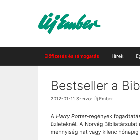
Kilépés
a
tartalomba
Előfizetés és támogatás
Hírek
E
Bestseller a Bi
2012-01-11
Szerző:
Új Ember
A
Harry Potter
-regények fogadtatás
üzleteknél. A Norvég Bibliatársulat
mennyiség hat vagy kilenc hónapig 