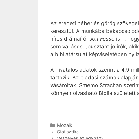
Az eredeti héber és görög szövege
keresztül. A munkába bekapcsolódot
híres drámaíró,
Jon Fosse
is –, hog
sem vallásos, „pusztán” jó írók, ak
a bibliatársulat képviseletében nyi
A hivatalos adatok szerint a 4,9 mi
tartozik. Az eladási számok alapján
vásároltak. Smemo Strachan szerint
könnyen olvasható Biblia születet
Kategória
Mozaik
Statisztika
Veszélyes az egyház?