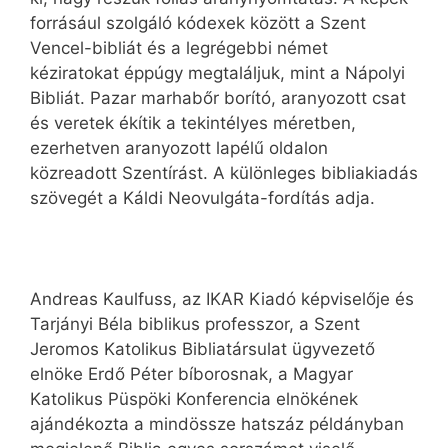
forrásául szolgáló kódexek között a Szent
Vencel-bibliát és a legrégebbi német
kéziratokat éppúgy megtaláljuk, mint a Nápolyi
Bibliát. Pazar marhabőr borító, aranyozott csat
és veretek ékítik a tekintélyes méretben,
ezerhetven aranyozott lapélű oldalon
közreadott Szentírást. A különleges bibliakiadás
szövegét a Káldi Neovulgáta-fordítás adja.
Andreas Kaulfuss, az IKAR Kiadó képviselője és
Tarjányi Béla biblikus professzor, a Szent
Jeromos Katolikus Bibliatársulat ügyvezető
elnöke Erdő Péter bíborosnak, a Magyar
Katolikus Püspöki Konferencia elnökének
ajándékozta a mindössze hatszáz példányban