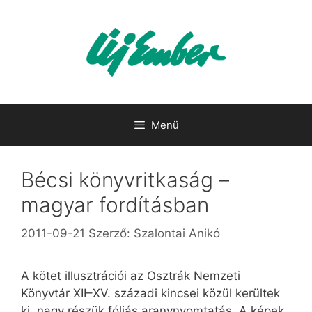
Kilépés
a
tartalomba
Menü
Bécsi könyvritkaság –
magyar fordításban
2011-09-21
Szerző:
Szalontai Anikó
A kötet illusztrációi az Osztrák Nemzeti
Könyvtár XII–XV. századi kincsei közül kerültek
ki, nagy részük fóliás aranynyomtatás. A képek