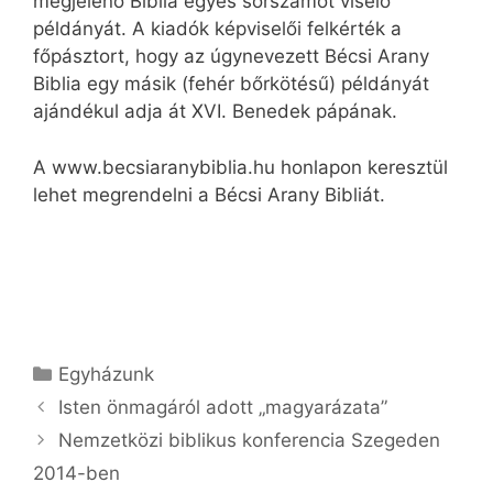
megjelenő Biblia egyes sorszámot viselő
példányát. A kiadók képviselői felkérték a
főpásztort, hogy az úgynevezett Bécsi Arany
Biblia egy másik (fehér bőrkötésű) példányát
ajándékul adja át XVI. Benedek pápának.
A www.becsiaranybiblia.hu honlapon keresztül
lehet megrendelni a Bécsi Arany Bibliát.
Kategória
Egyházunk
Isten önmagáról adott „magyarázata”
Nemzetközi biblikus konferencia Szegeden
2014-ben