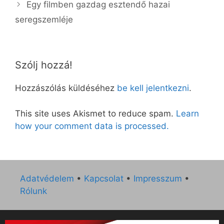
Egy filmben gazdag esztendő hazai
seregszemléje
Szólj hozzá!
Hozzászólás küldéséhez
be kell jelentkezni
.
This site uses Akismet to reduce spam.
Learn
how your comment data is processed.
Adatvédelem
•
Kapcsolat
•
Impresszum
•
Rólunk