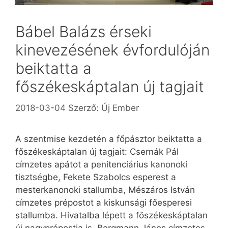
Bábel Balázs érseki
kinevezésének évfordulóján
beiktatta a
főszékeskáptalan új tagjait
2018-03-04
Szerző:
Új Ember
A szentmise kezdetén a főpásztor beiktatta a
főszékeskáptalan új tagjait: Csernák Pál
címzetes apátot a penitenciárius kanonoki
tisztségbe, Fekete Szabolcs esperest a
mesterkanonoki stallumba, Mészáros István
címzetes prépostot a kiskunsági főesperesi
stallumba. Hivatalba lépett a főszékeskáptalan
új nagyprépostja is, Bergmann János címzetes