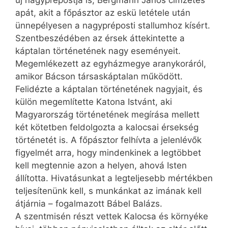
apát, akit a főpásztor az eskü letétele után
ünnepélyesen a nagypréposti stallumhoz kísért.
Szentbeszédében az érsek áttekintette a
káptalan történetének nagy eseményeit.
Megemlékezett az egyházmegye aranykoráról,
amikor Bácson társaskáptalan működött.
Felidézte a káptalan történetének nagyjait, és
külön megemlítette Katona Istvánt, aki
Magyarország történetének megírása mellett
két kötetben feldolgozta a kalocsai érsekség
történetét is. A főpásztor felhívta a jelenlévők
figyelmét arra, hogy mindenkinek a legtöbbet
kell megtennie azon a helyen, ahová Isten
állította. Hivatásunkat a legteljesebb mértékben
teljesítenünk kell, s munkánkat az imának kell
átjárnia – fogalmazott Bábel Balázs.
A szentmisén részt vettek Kalocsa és környéke