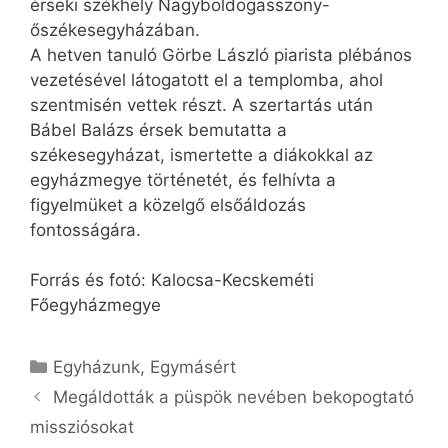
érseki székhely Nagyboldog­asszony-
őszékesegyházában.
A hetven tanuló Görbe László piarista plébános
vezetésével látogatott el a templomba, ahol
szentmisén vettek részt. A szertartás után
Bábel Balázs érsek bemutatta a
székesegyházat, ismertette a diákokkal az
egyházmegye történetét, és felhívta a
figyelmüket a közelgő elsőáldozás
fontosságára.
Forrás és fotó: Kalocsa-Kecskeméti
Főegyházmegye
Kategória
Egyházunk
,
Egymásért
Megáldották a püspök nevében bekopogtató
missziósokat