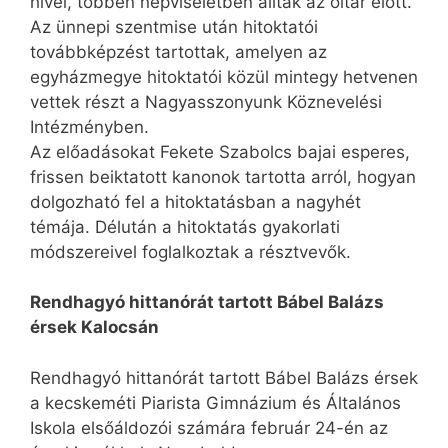
hívei, többen népviseletben álltak az oltár előtt.
Az ünnepi szentmise után hitoktatói
továbbképzést tartottak, amelyen az
egyházmegye hitoktatói közül mintegy hetvenen
vettek részt a Nagyasszonyunk Köznevelési
Intézményben.
Az előadásokat Fekete Szabolcs bajai esperes,
frissen beiktatott kanonok tartotta arról, hogyan
dolgozható fel a hitoktatásban a nagyhét
témája. Délután a hitoktatás gyakorlati
módszereivel foglalkoztak a résztvevők.
Rendhagyó hittanórát tartott Bábel Balázs
érsek Kalocsán
Rendhagyó hittanórát tartott Bábel Balázs érsek
a kecskeméti Piarista Gimnázium és Általános
Iskola elsőáldozói számára február 24-én az