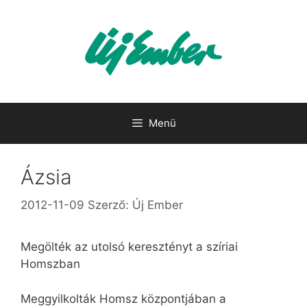
Kilépés
a
tartalomba
Menü
Ázsia
2012-11-09
Szerző:
Új Ember
Megölték az utolsó keresztényt a szíriai
Homszban
Meggyilkolták Homsz központjában a