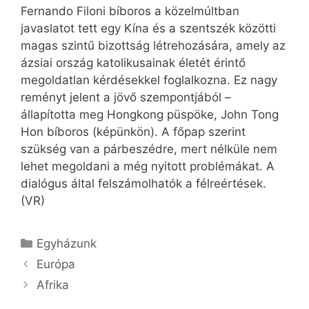
Fernando Filoni bíboros a közelmúltban
javaslatot tett egy Kína és a szentszék közötti
magas szintű bizottság létrehozására, amely az
ázsiai ország katolikusainak életét érintő
megoldatlan kérdésekkel foglalkozna. Ez nagy
reményt jelent a jövő szempontjából –
állapította meg Hongkong püspöke, John Tong
Hon bíboros (képünkön). A főpap szerint
szükség van a párbeszédre, mert nélküle nem
lehet megoldani a még nyitott problémákat. A
dialógus által felszámolhatók a félreértések.
(VR)
Kategória
Egyházunk
Európa
Afrika