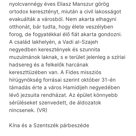
nyolcvannégy éves Eliasz Manszur görög
ortodox keresztényt, miután a civil lakosságot
evakuálták a városból. Nem akarta elhagyni
otthonát, bár tudta, hogy élete veszélyben
forog, de fogyatékkal élő fiát akarta gondozni.
A család lakhelyén, a Vadi al-Szajeh
negyedben keresztények és szunnita
muzulmánok laknak, s e terület jelenleg a szíriai
hadsereg és a felkelők harcának
kereszttüzében van. A Fides missziós
hírügynökség forrásai szerint október 31-én
támadás érte a város Hamidijeh negyedében
lévő jezsuita rendházat. Az épület könnyebb
sérüléseket szenvedett, de áldozatok
nincsenek. (VR)
Kína és a Szentszék párbeszéde