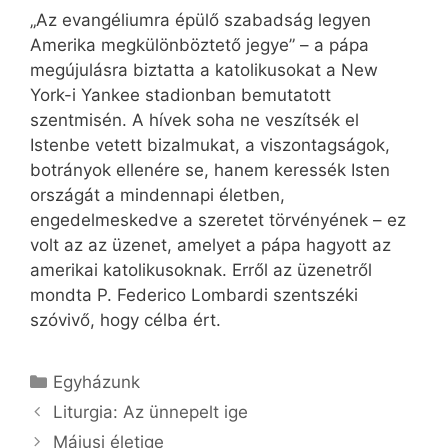
„Az evangéliumra épülő szabadság legyen
Amerika megkülönböztető jegye” – a pápa
megújulásra biztatta a katolikusokat a New
York-i Yankee stadionban bemutatott
szentmisén. A hívek soha ne veszítsék el
Istenbe vetett bizalmukat, a viszontagságok,
botrányok ellenére se, hanem keressék Isten
országát a mindennapi életben,
engedelmeskedve a szeretet törvényének – ez
volt az az üzenet, amelyet a pápa hagyott az
amerikai katolikusoknak. Erről az üzenetről
mondta P. Federico Lombardi szentszéki
szóvivő, hogy célba ért.
Kategória
Egyházunk
Liturgia: Az ünnepelt ige
Májusi életige