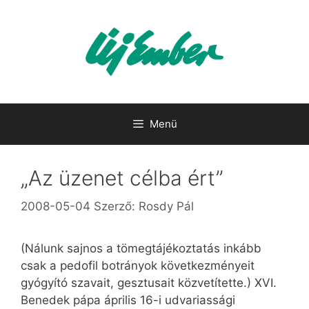
Kilépés
a
tartalomba
Menü
„Az üzenet célba ért”
2008-05-04
Szerző:
Rosdy Pál
(Nálunk sajnos a tömegtájékoztatás inkább
csak a pedofil botrányok következményeit
gyógyító szavait, gesztusait közvetítette.) XVI.
Benedek pápa április 16-i udvariassági