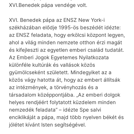
XVI.Benedek pápa vendége volt.
XVI. Benedek pápa az ENSZ New York-i
székházában elődje 1995-ös beszédét idézte:
az ENSZ feladata, hogy erkölcsi központ legyen,
ahol a világ minden nemzete otthon érzi magát
és kifejleszti az egyetlen emberi család tudatát.
Az Emberi Jogok Egyetemes Nyilatkozata
különféle kultúrák és vallások közös
gyümölcseként született. Mindegyiket az a
közös vágy hatotta át, hogy az embert állítsák
az intézmények, a törvényhozás és a
társadalom középpontjába. „Az emberi dolgok
helyes rendjéért folytatott küzdelem minden
nemzedék feladata” – idézte Spe salvi
enciklikáját a pápa, majd több nyelven békét és
jólétet kívánt Isten segítségével.