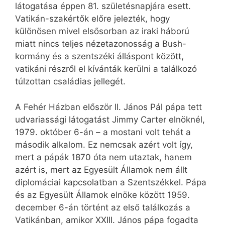
látogatása éppen 81. születésnapjára esett.
Vatikán-szakértők előre jelezték, hogy
különösen mivel elsősorban az iraki háború
miatt nincs teljes nézetazonosság a Bush-
kormány és a szentszéki álláspont között,
vatikáni részről el kívánták kerülni a találkozó
túlzottan családias jellegét.
A Fehér Házban először II. János Pál pápa tett
udvariassági látogatást Jimmy Carter elnöknél,
1979. október 6-án – a mostani volt tehát a
második alkalom. Ez nemcsak azért volt így,
mert a pápák 1870 óta nem utaztak, hanem
azért is, mert az Egyesült Államok nem állt
diplomáciai kapcsolatban a Szentszékkel. Pápa
és az Egyesült Államok elnöke között 1959.
december 6-án történt az első találkozás a
Vatikánban, amikor XXIII. János pápa fogadta