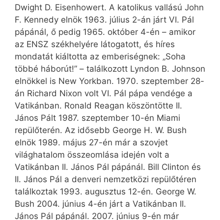
Dwight D. Eisenhowert. A katolikus vallású John
F. Kennedy elnök 1963. július 2-án járt VI. Pál
pápánál, ő pedig 1965. október 4-én – amikor
az ENSZ székhelyére látogatott, és híres
mondatát kiáltotta az emberiségnek: „Soha
többé háborút!” – találkozott Lyndon B. Johnson
elnökkel is New Yorkban. 1970. szeptember 28-
án Richard Nixon volt VI. Pál pápa vendége a
Vatikánban. Ronald Reagan köszöntötte II.
János Pált 1987. szeptember 10-én Miami
repülőterén. Az idősebb George H. W. Bush
elnök 1989. május 27-én már a szovjet
világhatalom összeomlása idején volt a
Vatikánban II. János Pál pápánál. Bill Clinton és
II. János Pál a denveri nemzetközi repülőtéren
találkoztak 1993. augusztus 12-én. George W.
Bush 2004. június 4-én járt a Vatikánban II.
János Pál pápánál. 2007. június 9-én már