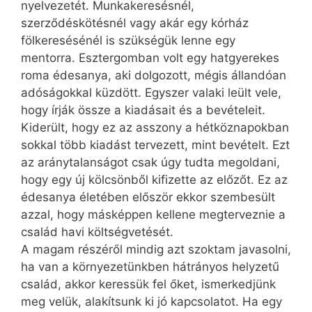
nyelvezetét. Munkakeresésnél,
szerződéskötésnél vagy akár egy kórház
fölkeresésénél is szükségük lenne egy
mentorra. Esztergomban volt egy hatgyerekes
roma édesanya, aki dolgozott, mégis állandóan
adóságokkal küzdött. Egyszer valaki leült vele,
hogy írják össze a kiadásait és a bevételeit.
Kiderült, hogy ez az asszony a hétköznapokban
sokkal több kiadást tervezett, mint bevételt. Ezt
az aránytalanságot csak úgy tudta megoldani,
hogy egy új kölcsönből kifizette az előzőt. Ez az
édesanya életében először ekkor szembesült
azzal, hogy másképpen kellene megterveznie a
család havi költségvetését.
A magam részéről mindig azt szoktam javasolni,
ha van a környezetünkben hátrányos helyzetű
család, akkor keressük fel őket, ismerkedjünk
meg velük, alakítsunk ki jó kapcsolatot. Ha egy