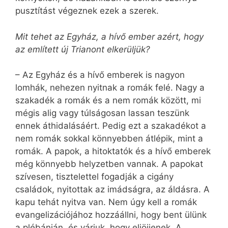
pusztítást végeznek ezek a szerek.
Mit tehet az Egyház, a hívő ember azért, hogy
az említett új Trianont elkerüljük?
– Az Egyház és a hívő emberek is nagyon
lomhák, nehezen nyitnak a romák felé. Nagy a
szakadék a romák és a nem romák között, mi
mégis alig vagy túlságosan lassan teszünk
ennek áthidalásáért. Pedig ezt a szakadékot a
nem romák sokkal könnyebben átlépik, mint a
romák. A papok, a hitoktatók és a hívő emberek
még könnyebb helyzetben vannak. A papokat
szívesen, tisztelettel fogadják a cigány
családok, nyitottak az imádságra, az áldásra. A
kapu tehát nyitva van. Nem úgy kell a romák
evangelizációjához hozzáállni, hogy bent ülünk
a plébánián, és várjuk, hogy eljöjjenek. A