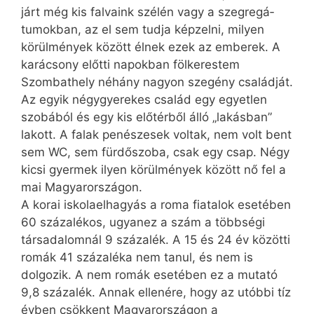
járt még kis falvaink szélén vagy a szeg­re­gá­
tumokban, az el sem tudja képzelni, milyen
körülmények között élnek ezek az emberek. A
karácsony előtti napokban fölkerestem
Szombathely néhány nagyon szegény családját.
Az egyik négygyerekes család egy egyetlen
szobából és egy kis előtérből álló „lakásban”
lakott. A falak penészesek voltak, nem volt bent
sem WC, sem fürdőszoba, csak egy csap. Négy
kicsi gyermek ilyen körülmények között nő fel a
mai Magyarországon.
A korai iskolaelhagyás a roma fiatalok esetében
60 százalékos, ugyanez a szám a többségi
társadalomnál 9 százalék. A 15 és 24 év közötti
romák 41 százaléka nem tanul, és nem is
dolgozik. A nem romák esetében ez a mutató
9,8 százalék. Annak ellenére, hogy az utóbbi tíz
évben csökkent Magyarországon a