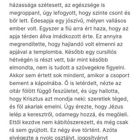
házassága szétesett, az egészsége is
megroppant, úgy lefogyott, hogy szinte csont és
bőr lett. Édesapja egy jószívű, mélyen vallásos
ember volt. Egyszer a fiú arra ért haza, hogy az
apja térden állva imádkozott érte. Ez annyira
megrendítette, hogy hajlandó volt elmenni az
apjával a templomba. Később egy cursillós
hétvégén is részt vett, bár mint később
elmondta, nem is tudott a szövegekre figyelni.
Akkor sem értett sok mindent, amikor a csoport
bement a kápolnába. Ő is letérdelt, nézte az
oltár fölött függő feszületet, és úgy hallotta,
hogy Krisztus azt mondja neki: szeretlek téged,
és föl akarlak emelni. Úgy érezte, hogy Jézus
lelép a keresztről, odamegy hozzá, és megöleli.
Ettől kezdve nem kábítószerezett, és még csak
rá sem gyújtott. Ez négy éve történt. Azóta
elvégezte a nyolc osztályt, jogosítványt