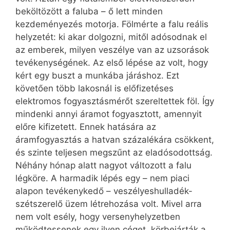
beköltözött a faluba – ő lett minden
kezdeményezés motorja. Fölmérte a falu reális
helyzetét: ki akar dolgozni, mitől adósodnak el
az emberek, milyen veszélye van az uzsorások
tevékenységének. Az első lépése az volt, hogy
kért egy buszt a munkába járáshoz. Ezt
követően több lakosnál is előfizetéses
elektromos fogyasztásmérőt szereltettek föl. Így
mindenki annyi áramot fogyasztott, amennyit
előre kifizetett. Ennek hatására az
áramfogyasztás a hatvan százalékára csökkent,
és szinte teljesen megszűnt az eladósodottság.
Néhány hónap alatt nagyot változott a falu
légköre. A harmadik lépés egy – nem piaci
alapon tevékenykedő – veszélyeshulladék-
szétszerelő üzem létrehozása volt. Mivel arra
nem volt esély, hogy versenyhelyzetben
működtessenek egy ilyen céget, körbejárták a