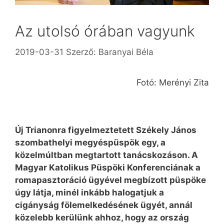
Az utolsó órában vagyunk
2019-03-31
Szerző:
Baranyai Béla
Fotó: Merényi Zita
Új Trianonra figyelmeztetett Székely János
szombathelyi megyéspüspök egy, a
közelmúltban megtartott tanácskozáson. A
Magyar Katolikus Püspöki Konferenciának a
roma­pasztoráció ügyével megbízott püspöke
úgy látja, minél inkább halogatjuk a
cigányság fölemelkedésének ügyét, annál
közelebb kerülünk ahhoz, hogy az ország