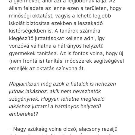
a gyermekét, ahol azt a legjobbnak látja. Az
állam feladata az lenne ezen a területen, hogy
minőségi oktatást, vagyis a lehető legjobb
iskolát biztosítsa ezekben a leszakadó
kistérségekben is. A tanárok számára
kiegészítő juttatásokat kellene adni, így
vonzóvá válhatna a hátrányos helyzetű
gyermekek tanítása. Az is fontos volna, hogy új
(nem frontális) tanítási módszerek segítségével
emeljék az oktatás színvonalát.
Napjainkban még azok a fiatalok is nehezen
jutnak lakáshoz, akik nem nevezhetők
szegénynek. Hogyan lehetne megfelelő
lakáshoz juttatni a hátrányos helyzetű
embereket?
– Nagy szükség volna olcsó, alacsony rezsijű