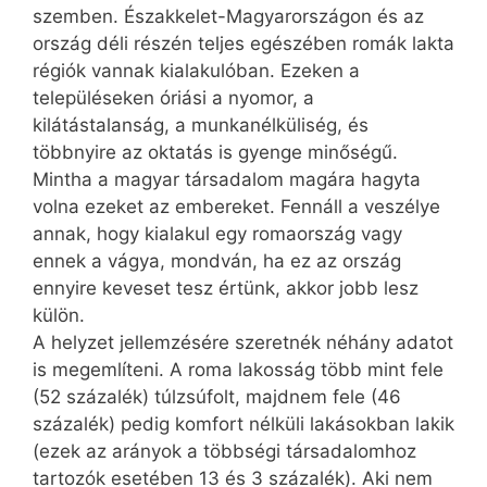
szemben. Északkelet-Magyarországon és az
ország déli részén teljes egészében romák lakta
régiók vannak kialakulóban. Ezeken a
településeken óriási a nyomor, a
kilátástalanság, a munkanélküliség, és
többnyire az oktatás is gyenge minőségű.
Mintha a magyar társadalom magára hagyta
volna ezeket az embereket. Fennáll a veszélye
annak, hogy kialakul egy romaország vagy
ennek a vágya, mondván, ha ez az ország
ennyire keveset tesz értünk, akkor jobb lesz
külön.
A helyzet jellemzésére szeretnék néhány adatot
is megemlíteni. A roma lakosság több mint fele
(52 százalék) túlzsúfolt, majdnem fele (46
százalék) pedig komfort nélküli lakásokban lakik
(ezek az arányok a többségi társadalomhoz
tartozók esetében 13 és 3 százalék). Aki nem