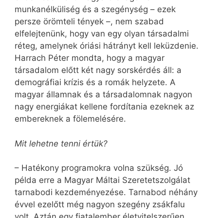
munkanélküliség és a szegénység – ezek
persze örömteli tények –, nem szabad
elfelejtenünk, hogy van egy olyan társadalmi
réteg, amelynek óriási hátrányt kell leküzdenie.
Harrach Péter mondta, hogy a magyar
társadalom előtt két nagy sorskérdés áll: a
demográfiai krízis és a romák helyzete. A
magyar államnak és a társadalomnak nagyon
nagy energiákat kellene fordítania ezeknek az
embereknek a fölemelésére.
Mit lehetne tenni értük?
– Hatékony programokra volna szükség. Jó
példa erre a Magyar Máltai Szeretetszolgálat
tarnabodi kezdeményezése. Tarnabod néhány
évvel ezelőtt még nagyon szegény zsákfalu
volt. Aztán egy fiatalember életvitelszerűen