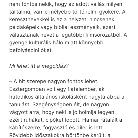
nem fontos nekik, hogy az adott vallás milyen
tartalmú, van-e mélyebb történelmi gyökere. A
keresztnevekkel is ez a helyzet: nincsenek
példaképeik vagy bibliai eszményeik, ezért
választanak ne­vet a legutóbbi filmsorozatból. A
gyenge kulturális háló miatt könnyebb
befolyásolni őket.
Mi lehet itt a megoldás?
– A hit szerepe nagyon fontos lehet.
Esztergomban volt egy fiatalember, aki
hatodikos általános iskolásként hagyta abba a
tanulást. Szegénységben élt, de nagyon
vágyott arra, hogy neki is jó holmija legyen,
ezért ruhákat, cipőket lopott. Hamar rátalált a
kábítószerre, fogyasztó és díler is lett.
Rövidebb időszakokra börtönbe került, a