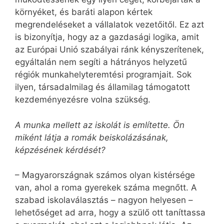
környéket, és baráti alapon kértek
megrendeléseket a vállalatok vezetőitől. Ez azt
is bizonyítja, hogy az a gazdasági logika, amit
az Európai Unió szabályai ránk kényszerítenek,
egyáltalán nem segíti a hátrányos helyzetű
régiók mun­kahelyteremtési programjait. Sok
ilyen, társadalmilag és államilag támogatott
kezdeményezésre volna szükség.
A munka mellett az iskolát is említette. Ön
miként látja a romák beiskolázásának,
képzésének kérdését?
– Magyarországnak számos olyan kistérsége
van, ahol a roma gyerekek száma megnőtt. A
szabad iskolaválasztás – nagyon helyesen –
lehetőséget ad arra, hogy a szülő ott taníttassa