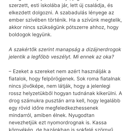
szerzett, esti iskolába jár, lett új családja, és
elkezdett dolgozni. A szabadulás lényege az
ember szívében történik. Ha a szívünk megtelik,
akkor nincs szükségünk pótszerre ahhoz, hogy
boldogok legyünk.
A szakértők szerint manapság a dizájnerdrogok
jelentik a legfőbb veszélyt. Mi ennek az oka?
– Ezeket a szereket nem azért használják a
fiatalok, hogy felpörögjenek. Sok roma fiatalnak
nincs jövőképe, nem látják, hogy a jelenlegi
rossz helyzetükből hogyan tudnának kikerülni. A
drog számukra pusztán arra kell, hogy legalább
egy rövid időre megfeledkezhessenek
mindarról, amiben élnek. Nyugodtan
nevezhetjük ezt nyomordrognak is. Kassa
környékén, de hazánkban is sokfelé szörnyű