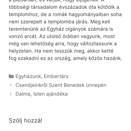
többségi társadalom évszázadok óta kötődik a
templomhoz, de a romák hagyományaiban soha
nem szerepelt a templomba járás. Meg kell
teremtenünk az Egyház cigányok számára is
vonzó arcát. Az utolsó órában vagyunk, most
még van lehetőség arra, hogy változtassunk a
helyzeten. Ha nem tesszük meg, akkor ketté
fog szakadni ez az ország, amely közös hazánk.
Kategória
Egyházunk
,
Embertárs
Csendjeinkről Szent Benedek ünnepén
Dalma, Isten ajándéka
Szólj hozzá!