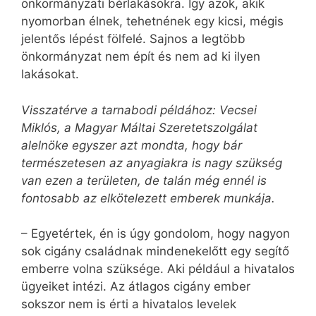
önkormányzati bérlakásokra. Így azok, akik
nyomorban élnek, tehetnének egy kicsi, mégis
jelentős lépést fölfelé. Sajnos a legtöbb
önkormányzat nem épít és nem ad ki ilyen
lakásokat.
Visszatérve a tarnabodi példához: Vecsei
Miklós, a Magyar Máltai Szeretetszolgálat
alelnöke egyszer azt mondta, hogy bár
természetesen az anyagiakra is nagy szükség
van ezen a területen, de talán még ennél is
fontosabb az elkötelezett emberek munkája.
– Egyetértek, én is úgy gondolom, hogy nagyon
sok cigány családnak mindenekelőtt egy segítő
emberre volna szüksége. Aki például a hivatalos
ügyeiket intézi. Az átlagos cigány ember
sokszor nem is érti a hivatalos levelek