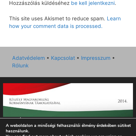
Hozzászólás küldéséhez
be kell jelentkezni
.
This site uses Akismet to reduce spam.
Learn
how your comment data is processed.
Adatvédelem
•
Kapcsolat
•
Impresszum
•
Rólunk
„Az Új Ember katolikus hetilap 2014. évi működésének
A weboldalon a minőségi felhasználói élmény érdekében sütiket
támogatását az EGYH-KCP-14-P-0121 sz. támogatási
használunk.
szerződés keretében 3 000 000 Ft összegben támogatta az