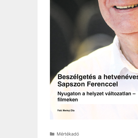
Kategória
Mértékadó