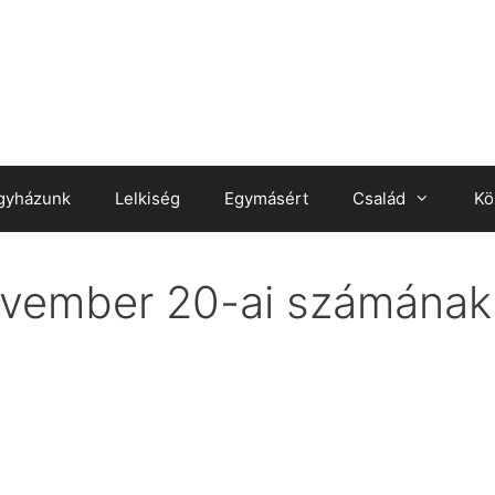
gyházunk
Lelkiség
Egymásért
Család
Kö
vember 20-ai számának k