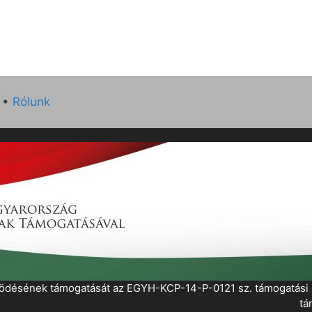
•
Rólunk
működésének támogatását az EGYH-KCP-14-P-0121 sz. támogatás
tá