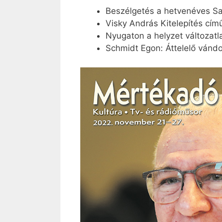
Beszélgetés a hetvenéves S
Visky András Kitelepítés cím
Nyugaton a helyzet változatl
Schmidt Egon: Áttelelő ván