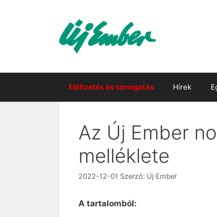
Kilépés
a
tartalomba
Előfizetés és támogatás
Hírek
E
Az Új Ember no
melléklete
2022-12-01
Szerző:
Új Ember
A tartalomból: