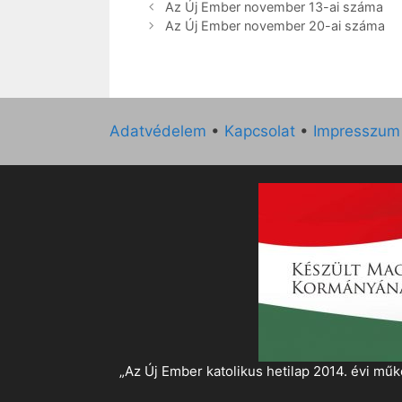
Az Új Ember november 13-ai száma
Az Új Ember november 20-ai száma
Adatvédelem
•
Kapcsolat
•
Impresszum
„Az Új Ember katolikus hetilap 2014. évi 