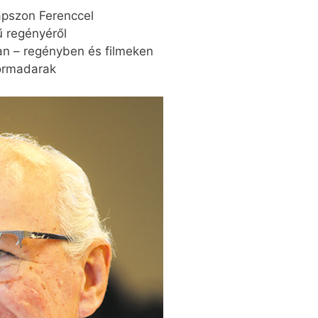
apszon Ferenccel
ű regényéről
an – regényben és filmeken
dormadarak