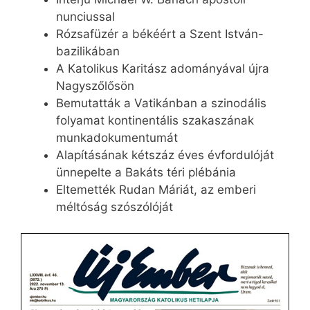
nunciussal
Rózsafüzér a békéért a Szent István-
bazilikában
A Katolikus Karitász adományával újra
Nagyszőlősön
Bemutatták a Vatikánban a szinodális
folyamat kontinentális szakaszának
munkadokumentumát
Alapításának kétszáz éves évfordulóját
ünnepelte a Bakáts téri plébánia
Eltemették Rudan Máriát, az emberi
méltóság szószólóját