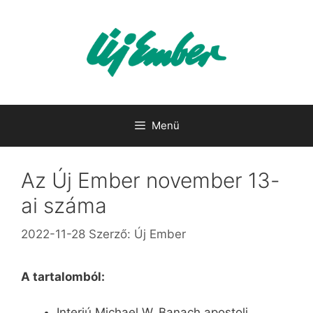
Kilépés
a
tartalomba
Menü
Az Új Ember november 13-
ai száma
2022-11-28
Szerző:
Új Ember
A tartalomból:
Interjú Michael W. Banach apostoli