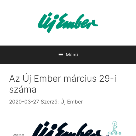
Kilépés
a
tartalomba
Menü
Az Új Ember március 29-i
száma
2020-03-27
Szerző:
Új Ember