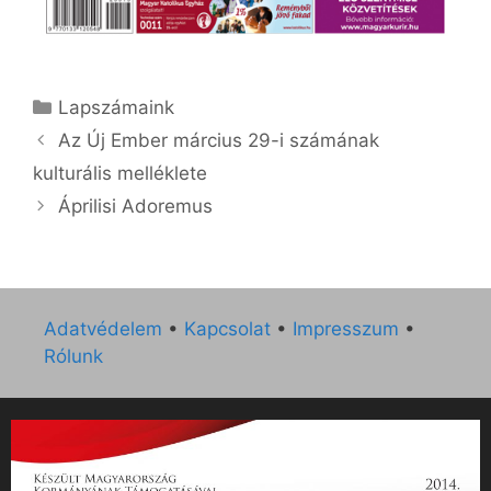
Kategória
Lapszámaink
Az Új Ember március 29-i számának
kulturális melléklete
Áprilisi Adoremus
Adatvédelem
•
Kapcsolat
•
Impresszum
•
Rólunk