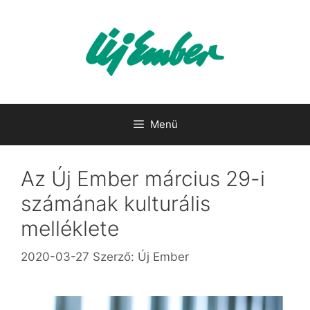
Kilépés
a
tartalomba
Menü
Az Új Ember március 29-i
számának kulturális
melléklete
2020-03-27
Szerző:
Új Ember