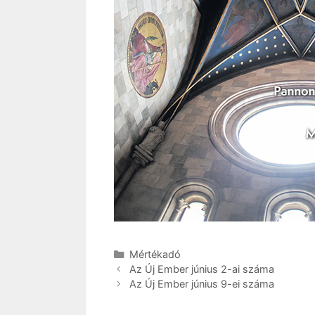
Kategória
Mértékadó
Az Új Ember június 2-ai száma
Az Új Ember június 9-ei száma