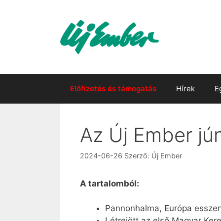
Kilépés
a
tartalomba
Előfizetés és támogatás
Hírek
E
Az Új Ember jún
2024-06-26
Szerző:
Új Ember
A tartalomból:
Pannonhalma, Európa esszen
Létrejött az első Magyar Ker