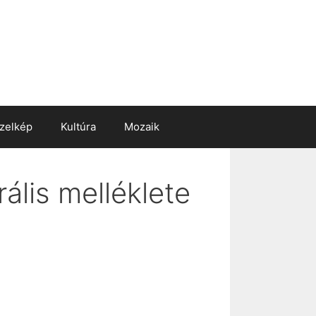
zelkép
Kultúra
Mozaik
ális melléklete