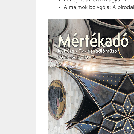
A majmok bolygója: A biroda