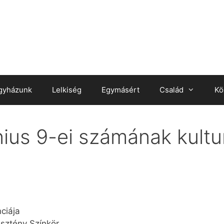
gyházunk
Lelkiség
Egymásért
Család
Kö
ius 9-ei számának kultur
ciája
esztény Színkör