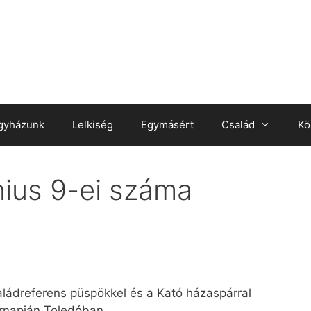
gyházunk
Lelkiség
Egymásért
Család
Kö
nius 9-ei száma
ládreferens püspökkel és a Kató házaspárral
Úrnapján Toledóban