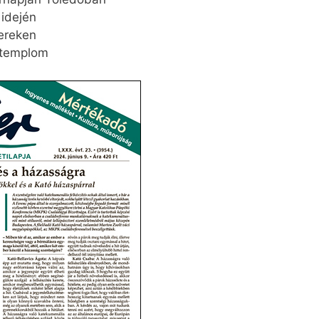
 idején
ereken
-templom