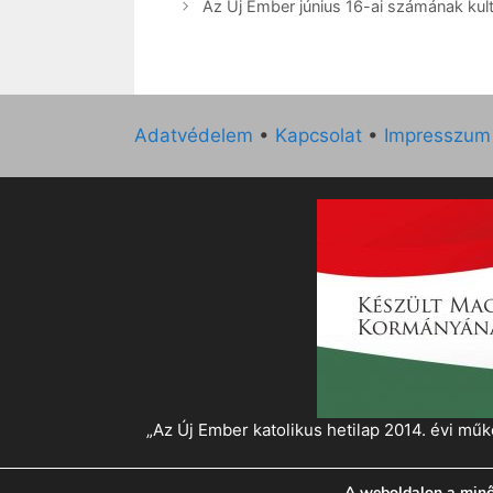
Az Új Ember június 16-ai számának kultu
Adatvédelem
•
Kapcsolat
•
Impresszum
„Az Új Ember katolikus hetilap 2014. évi 
A weboldalon a minő