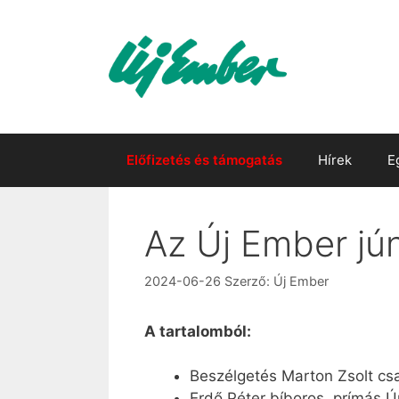
Kilépés
a
tartalomba
Előfizetés és támogatás
Hírek
E
Az Új Ember jú
2024-06-26
Szerző:
Új Ember
A tartalomból:
Beszélgetés Marton Zsolt csa
Erdő Péter bíboros, prímás 