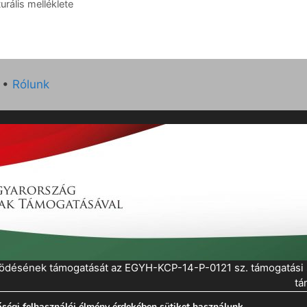
rális melléklete
•
Rólunk
működésének támogatását az EGYH-KCP-14-P-0121 sz. támogatás
tá
ségi felhasználói élmény érdekében sütiket használunk.