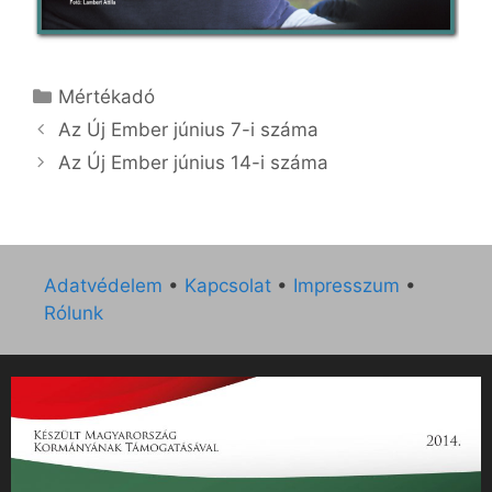
Kategória
Mértékadó
Az Új Ember június 7-i száma
Az Új Ember június 14-i száma
Adatvédelem
•
Kapcsolat
•
Impresszum
•
Rólunk