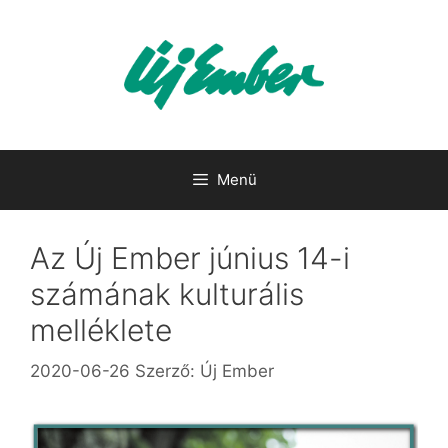
Kilépés
a
tartalomba
Menü
Az Új Ember június 14-i
számának kulturális
melléklete
2020-06-26
Szerző:
Új Ember