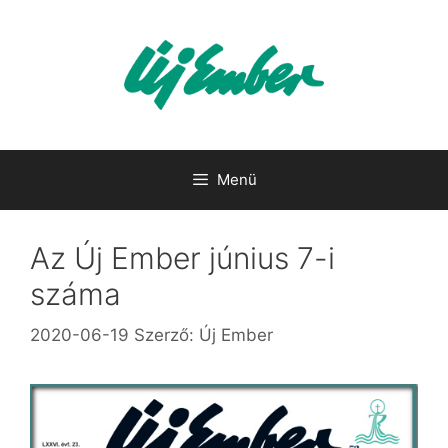
Kilépés
a
tartalomba
Menü
Az Új Ember június 7-i
száma
2020-06-19
Szerző:
Új Ember