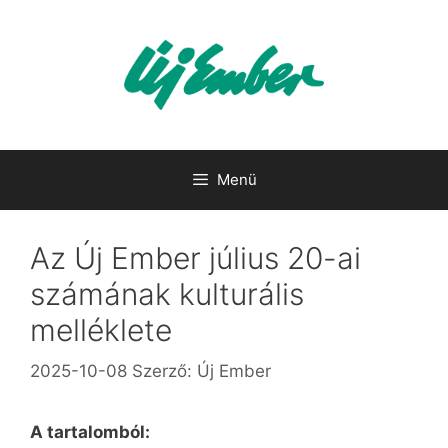
Kilépés
a
tartalomba
Menü
Az Új Ember július 20-ai
számának kulturális
melléklete
2025-10-08
Szerző:
Új Ember
A tartalomból: