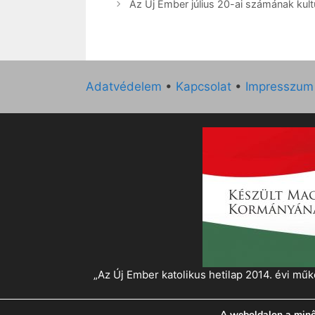
Az Új Ember július 20-ai számának kultu
Adatvédelem
•
Kapcsolat
•
Impresszum
„Az Új Ember katolikus hetilap 2014. évi 
A weboldalon a minő