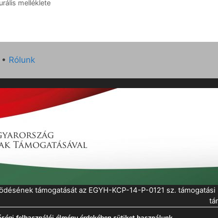
rális melléklete
•
Rólunk
működésének támogatását az EGYH-KCP-14-P-0121 sz. támogatás
tá
ségi felhasználói élmény érdekében sütiket használunk.