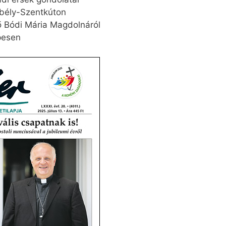
bély-Szentkúton
ő Bódi Mária Magdolnáról
pesen