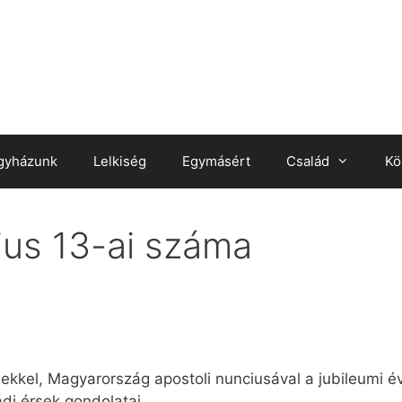
gyházunk
Lelkiség
Egymásért
Család
Kö
ius 13-ai száma
sekkel, Magyarország apostoli nunciusával a jubileumi év
di érsek gondolatai