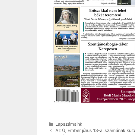
Kategória
Lapszámaink
Az Új Ember július 13-ai számának kultu