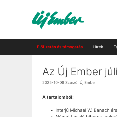
Kilépés
a
tartalomba
Előfizetés és támogatás
Hírek
E
Az Új Ember júl
2025-10-08
Szerző:
Új Ember
A tartalomból:
Interjú Michael W. Banach ér
Német László bíboros, belgrá