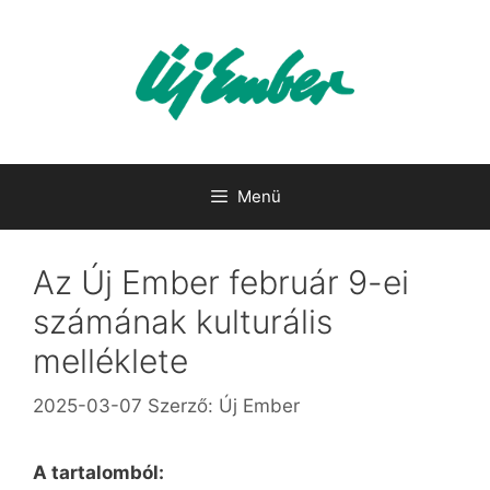
Kilépés
a
tartalomba
Menü
Az Új Ember február 9-ei
számának kulturális
melléklete
2025-03-07
Szerző:
Új Ember
A tartalomból: