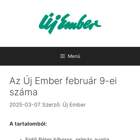
Kilépés
a
tartalomba
Menü
Az Új Ember február 9-ei
száma
2025-03-07
Szerző:
Új Ember
A tartalomból:
Erdő Péter bíboros, prímás avatja