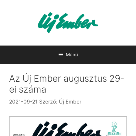
Kilépés
a
tartalomba
Menü
Az Új Ember augusztus 29-
ei száma
2021-09-21
Szerző:
Új Ember