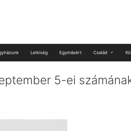
gyházunk
Lelkiség
Egymásért
Család
Kö
eptember 5-ei számának 