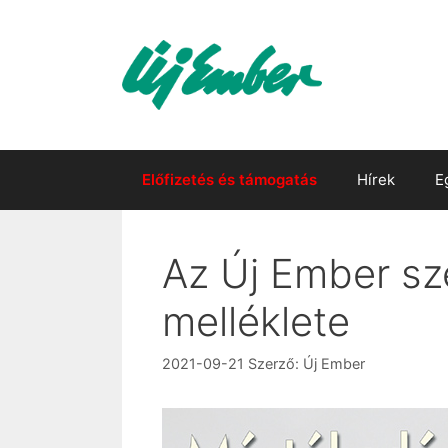
Kilépés
a
tartalomba
Előfizetés és támogatás
Hírek
E
Az Új Ember sz
melléklete
2021-09-21
Szerző:
Új Ember