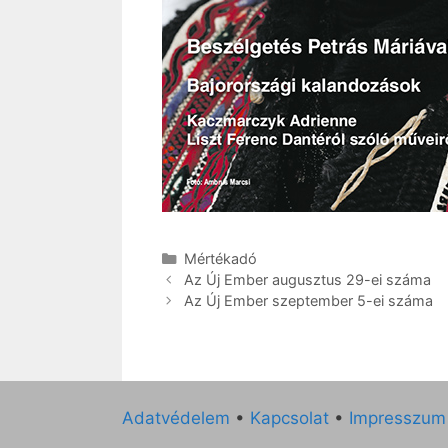
Kategória
Mértékadó
Az Új Ember augusztus 29-ei száma
Az Új Ember szeptember 5-ei száma
Adatvédelem
•
Kapcsolat
•
Impresszum