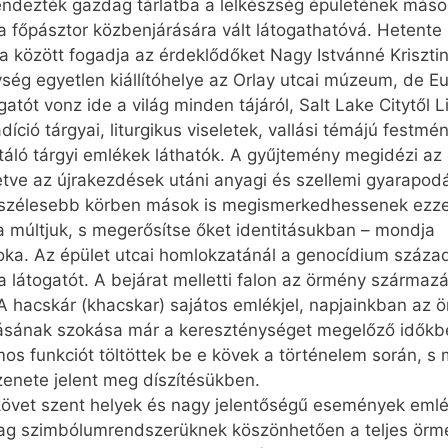
ndezték gazdag tárlatba a lelkészség épületének másod
n a főpásztor közbenjárására vált látogathatóvá. Hetent
a között fogadja az érdeklődőket Nagy Istvánné Kriszt
ség egyetlen kiállítóhelye az Orlay utcai múzeum, de E
tót vonz ide a világ minden tájáról, Salt Lake Citytől Li
ció tárgyai, liturgikus viseletek, vallási témájú festm
táló tárgyi emlékek láthatók. A gyűjtemény megidézi 
letve az újrakezdések utáni anyagi és szellemi gyarapod
ogy szélesebb körben mások is megismerkedhessenek ezzel
 múltjuk, s megerősítse őket identitásukban – mondja
oka. Az épület utcai homlokzatánál a genocídium századi
 látogatót. A bejárat melletti falon az örmény származ
hacskár (khacskar) sajátos emlékjel, napjainkban az ö
tásának szokása már a kereszténységet megelőző időkben
mos funkciót töltöttek be e kövek a történelem során, s
zenete jelent meg díszítésükben.
övet szent helyek és nagy jelentőségű események emlék
dag szimbólumrendszerüknek köszönhetően a teljes örmé