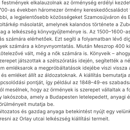
festmények elkalauzolnak az örménység erdélyi kezdetei
 1700-as években háromezer örmény kereskedőcsaládot t
öbbi, a legjelentősebb közösségeket Szamosújváron és E
ri oltárkép másolatát, amelynek kalandos története a Zubo
zdag a lelkészség könyvgyűjteménye is. Az 1500–1600-a
tás számára elérhetőek. Ezt segíti a folyamatban lévő dig
mények számára a könyvnyomtatás. Miután Meszrop 400 k
 kötelezővé vált, még a nők számára is. Könyveik – ahog
s szerepet játszottak a szétszóratás idején, segítették 
 emléksarok a megpróbáltatások idejébe viszi vissza a l
 és emléket állít az áldozatoknak. A kiállítás bemutatj
pcsolódási pontját, így például az 1848–49-es szabad
rról mesélnek, hogy az örmények is szerepet vállaltak a
ny lakószoba, amely a Budapesten letelepedett, anyagi 
örülményeit mutatja be.
tozatos és gazdag anyaga betekintést nyújt egy velünk
ni az Orlay utcai lelkészség kiállítási termeit.