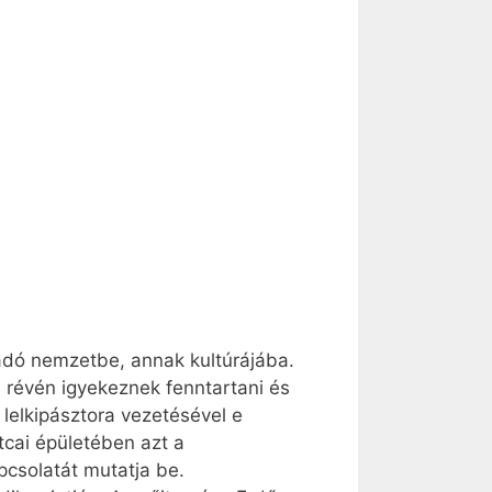
gadó nemzetbe, annak kultúrájába.
s révén igyekeznek fenntartani és
lelkipásztora vezetésével e
tcai épületében azt a
pcsolatát mutatja be.