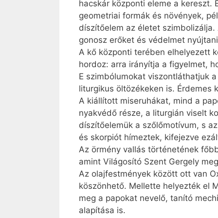
hacskár központi eleme a kereszt. 
geometriai formák és növények, pél
díszítőelem az életet szimbolizálja.
gonosz erőket és védelmet nyújtani
A kő központi terében elhelyezett ke
hordoz: arra irányítja a figyelmet,
E szimbólumokat viszontláthatjuk a
liturgikus öltözékeken is. Érdemes 
A kiállított miseruhákat, mind a pa
nyakvédő része, a liturgián viselt 
díszítőelemük a szőlőmotívum, s az 
és skorpiót hímeztek, kifejezve ezál
Az örmény vallás történetének főbb
amint Világosító Szent Gergely megke
Az olajfestmények között ott van Ox
köszönhető. Mellette helyezték el M
meg a papokat nevelő, tanító mech
alapítása is.