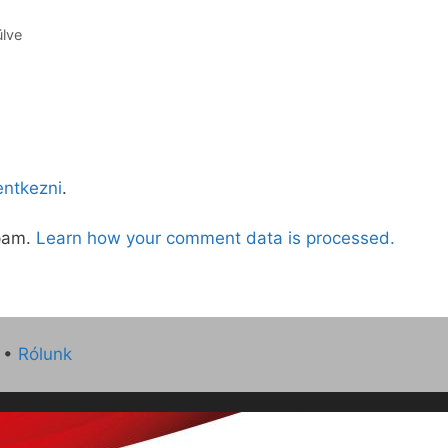
ülve
lentkezni
.
spam.
Learn how your comment data is processed.
•
Rólunk