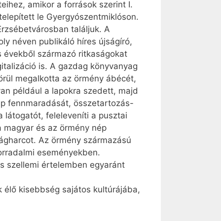
hez, amikor a források szerint I.
elepített le Gyergyószentmiklóson.
rzsébetvárosban találjuk. A
ly néven publikáló híres újságíró,
s évekből származó ritkaságokat
ita­lizáció is. A gazdag könyvanyag
örül megalkotta az örmény ábécét,
yan például a lapokra szedett, majd
a nép fennmaradását, összetartozás-
átogatót, feleleveníti a pusztai
a a magyar és az örmény nép
ságharcot. Az örmény származású
 forradalmi eseményekben.
és szellemi értelemben egyaránt
 élő kisebbség sajátos kultúrájába,