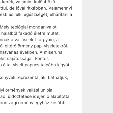
a kerék, valamint különböző
dul, de jóval ritkábban. Valamennyi
sti és lelki egészségét, elhárítani a
. Mély teológiai mondanivalót
 halálból fakadó életre mutat.
k a vallási élet tárgyain, a
l eltérő örmény papi viseletekről.
 a hatvanas években. A miseruha
let sajátosságai. Fontos
által viselt papucs talpába kígyót
önyvek reprezentálják. Láthatjuk,
yi örmények vallási uniója
adi üldöztetése idején ő alapította
arországi örmény egyház későbbi