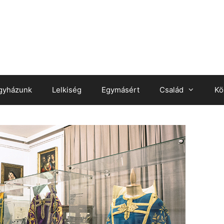
gyházunk
Lelkiség
Egymásért
Család
Kö