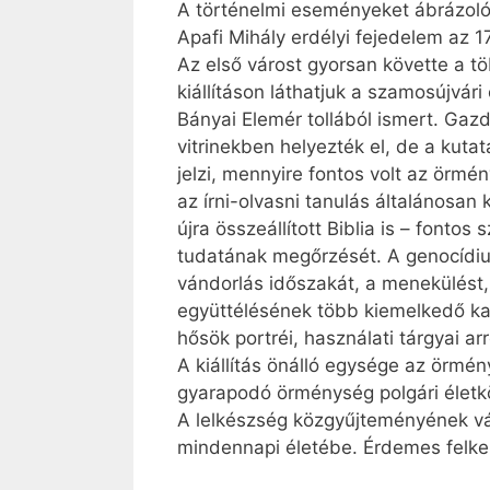
A történelmi eseményeket ábrázoló 
Apafi Mihály erdélyi fejedelem az
Az első várost gyorsan követte a t
kiállításon láthatjuk a szamos­újvá
Bányai Elemér tollából ismert. Ga
vitrinekben helyezték el, de a kuta
jelzi, mennyire fontos volt az ör
az írni-olvasni tanulás általánosan
újra összeállított Biblia is – fonto
tudatának megőrzését. A genocídium
vándorlás időszakát, a menekülést,
együttélésének több kiemelkedő ka
hősök portréi, használati tárgyai a
A kiállítás önálló egysége az örmé
gyarapodó örménység polgári életk
A lelkészség közgyűjteményének vál
mindennapi életébe. Érdemes felkeres