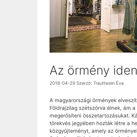
Az örmény ident
2018-04-29
Szerző:
Trauttwein Éva
A magyarországi örmények elveszíte
Földrajzilag szétszórva élnek, ám a
megerősíteni összetartozásukat. Ká
törekvés jegyében hozták létre a h
közgyűjteményt, amely az örmények 