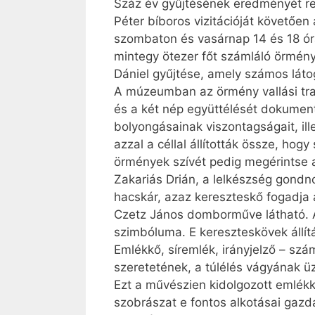
Száz év gyűjtésének eredményét re
Péter bíboros vizitációját követőe
szombaton és vasárnap 14 és 18 ór
mintegy ötezer főt számláló örmény
Dániel gyűjtése, amely számos látoga
A múzeumban az örmény vallási tradí
és a két nép együttélését dokumen
bolyongásainak viszontagságait, il
azzal a céllal állították össze, h
örmények szívét pedig megérintse a
Zakariás Drián, a lelkészség gondn
hacskár, azaz kereszteskő fogadja a
Czetz János domborműve látható. A 
szimbóluma. E kereszteskövek állí
Emlékkő, síremlék, irányjelző – szá
szeretetének, a túlélés vágyának ü
Ezt a művészien kidolgozott emlékk
szobrászat e fontos alkotásai gaz