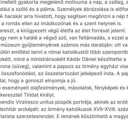
Emellett gyakorta megjelenő motívuma a nap, a csillag, 
dául a szőlő és a pálma. Személyek ábrázolása is előfor
 A hacskár arra hivatott, hogy segítsen megőrizni a nép te
 a rontás ellen az imádkozónak és a szent helynek is.
reszt, a kirügyezett végű életfa az élet forrását jelenti
 hogy nem a halálé a végső szó, van feltámadás, s ezzel a
 múzeum gyűjteményének számos más darabján: ott vanna
külön említést tenni a római katolikustól több szempontbó
pokéit, mind a ministránsokéit Kádár Dániel készíttette
korona (süveg), valamint a papucs az örmény egyházi vise
összefonódást, az összetartozást jelképező inda. A pap 
tal, hogy a gonoszt elnyomja a jó.
 eseményeit olajfestmények, másolatok, fényképek és k
reszteli Tiridat királyt.
endio Virziresco unitus püspök portréja, akinek az erdél
echitár arcképét: az örmény katolikusok XVII–XVIII. száz
itarista szerzetesrendet. E rendnek köszönhető a magy