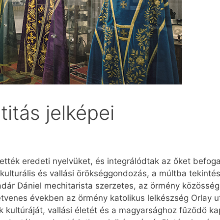
itás jelképei
tték eredeti nyelvüket, és integrálódtak az őket befo
 kulturális és vallási örökséggondozás, a múltba tekinté
dár Dániel mechitarista szerzetes, az örmény közösség 
etvenes években az örmény katolikus lelkészség Orlay u
kultúráját, vallási életét és a magyarsághoz fűződő ka