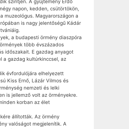
ik szintjén. A gyűjtemény Erdő
e négy napon, kedden, csütörtökön,
ina muzeológus. Magyarországon a
urópában is nagy jelentőségű Kádár
tvániáig.
ények, a budapesti örmény diaszpóra
az örmények több évszázados
ás időszakait. E gazdag anyagot
 a gazdag kultúrkinccsel, az
k évfordulójára elhelyezett
ású Kiss Ernő, Lázár Vilmos és
rménység nemzeti és lelki
 is jellemző volt az örményekre.
 minden korban az élet
ére állították. Az örmény
ny valóságot megjelenítik. A