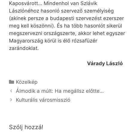
Kaposvárott… Mindenhol van Szlávik
Lászlónéhoz hasonló szervező személyiség
(akinek persze a budapesti szervezést ezerszer
meg kell köszönni). És ha több hasonlót sikerül
megszervezni országszerte, akkor lehet egyszer
Magyarország körül is élő rózsafüzér
zarándoklat.
Várady László
Kategória
Közelkép
Álmodik a múlt: Ha megállsz előtte…
Kulturális városmisszió
Szólj hozzá!