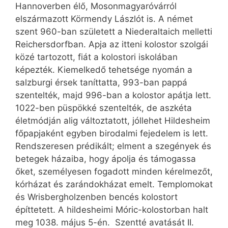
Hannoverben élő, Mosonmagyaróvárról
elszármazott Körmendy Lászlót is. A német
szent 960-ban született a Niederaltaich melletti
Reichersdorfban. Apja az itteni kolostor szolgái
közé tartozott, fiát a kolostori iskolában
képezték. Kiemelkedő tehetsége nyomán a
salzburgi érsek taníttatta, 993-ban pappá
szentelték, majd 996-ban a kolostor apátja lett.
1022-ben püspökké szentelték, de aszkéta
életmódján alig változtatott, jóllehet Hildesheim
főpapjaként egyben birodalmi fejedelem is lett.
Rendszeresen prédikált; elment a szegények és
betegek házaiba, hogy ápolja és támogassa
őket, személyesen fogadott minden kérelmezőt,
kórházat és zarándokházat emelt. Templomokat
és Wrisbergholzenben bencés kolostort
építtetett. A hildesheimi Móric-kolostorban halt
meg 1038. május 5-én. Szentté avatását II.