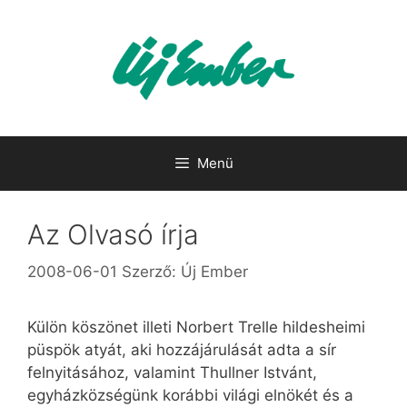
Kilépés
a
tartalomba
Menü
Az Olvasó írja
2008-06-01
Szerző:
Új Ember
Külön köszönet illeti Norbert Trelle hildesheimi
püspök atyát, aki hozzájárulását adta a sír
felnyitásához, valamint Thullner Istvánt,
egyházközségünk korábbi világi elnökét és a