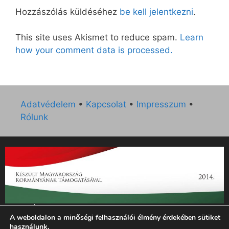
Hozzászólás küldéséhez
be kell jelentkezni
.
This site uses Akismet to reduce spam.
Learn
how your comment data is processed.
Adatvédelem
•
Kapcsolat
•
Impresszum
•
Rólunk
„Az Új Ember katolikus hetilap 2014. évi működésének
A weboldalon a minőségi felhasználói élmény érdekében sütiket
támogatását az EGYH-KCP-14-P-0121 sz. támogatási
használunk.