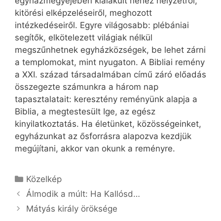
egyházmegyéjében kialakult nehéz helyzetről,
kitörési elképzeléseiről, meghozott
intézkedéseiről. Egyre világosabb: plébániai
segítők, elkötelezett világiak nélkül
megszűnhetnek egyházközségek, be lehet zárni
a templomokat, mint nyugaton. A Bibliai remény
a XXI. század társadalmában című záró előadás
összegezte számunkra a három nap
tapasztalatait: keresztény reményünk alapja a
Biblia, a megtestesült Ige, az egész
kinyilatkoztatás. Ha életünket, közösségeinket,
egyházunkat az ősforrásra alapozva kezdjük
megújítani, akkor van okunk a reményre.
Kategória
Közelkép
Álmodik a múlt: Ha Kallósd…
Mátyás király öröksége