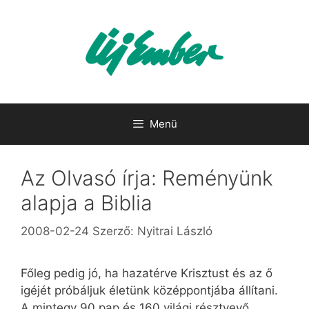
Kilépés
a
tartalomba
Menü
Az Olvasó írja: Reményünk
alapja a Biblia
2008-02-24
Szerző:
Nyitrai László
Főleg pedig jó, ha hazatérve Krisztust és az ő
igéjét próbáljuk életünk középpontjába állítani.
A mintegy 90 pap és 160 világi résztvevő