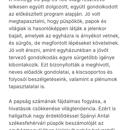
lelkesen együtt dolgozott, együtt gondolkodott
az előkészített program alapján. Jó volt
megtapasztalni, hogy püspökök, papok és
világiak is hasonlóképpen látják a jelenkor
bajait, amelyek az egyházra is árnyékot vetnek,
és sürgős, de megfontolt lépéseket követelnek.
Jó volt érezni, amint egyházunkban a jövőt
tervező gondolkodás egyre sürgetőbb igénye
kibontakozik. Ezt bizonyították a meghívott,
neves előadók gondolatai, a kiscsoportos és
folyosói beszélgetéseink, valamint a plénumok
tapasztalatai is.
A papság számának fájdalmas fogyása, a
hivatások csökkenése világtendencia. Ezért is
hallgattuk nagy érdeklődéssel Spányi Antal
székesfehérvári püspök beszámolóját az