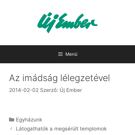
Kilépés
a
tartalomba
Menü
Az imádság lélegzetével
2014-02-02
Szerző:
Új Ember
Kategória
Egyházunk
Látogathatók a megsérült templomok