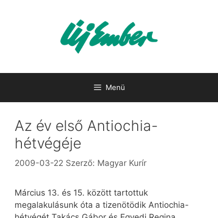
Kilépés
a
tartalomba
Menü
Az év első Antiochia-
hétvégéje
2009-03-22
Szerző:
Magyar Kurír
Március 13. és 15. között tartottuk
megalakulásunk óta a tizenötödik Antiochia-
hétvégét Takács Gábor és Egyedi Regina