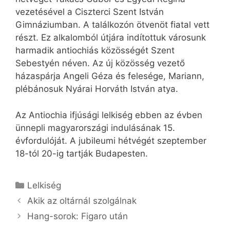
vezetésével a Ciszterci Szent István
Gimnáziumban. A találkozón ötvenöt fiatal vett
részt. Ez alkalomból útjára indítottuk városunk
harmadik antiochiás közösségét Szent
Sebestyén néven. Az új közösség vezető
házaspárja Angeli Géza és felesége, Mariann,
plébánosuk Nyárai Horváth István atya.
Az Antiochia ifjúsági lelkiség ebben az évben
ünnepli magyarországi indulásának 15.
évfordulóját. A jubileumi hétvégét szeptember
18-tól 20-ig tartják Budapesten.
Kategória
Lelkiség
Akik az oltárnál szolgálnak
Hang-sorok: Figaro után