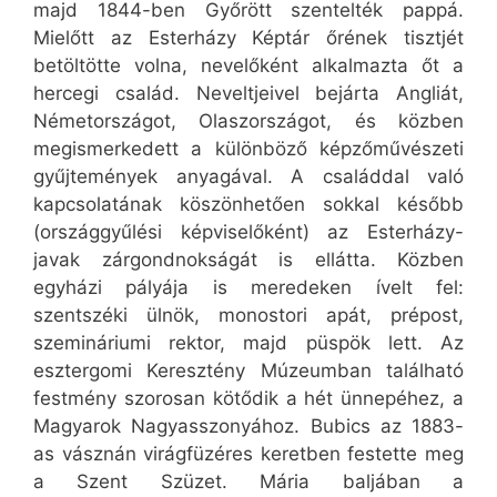
majd 1844-ben Győrött szentelték pappá.
Mielőtt az Esterházy Képtár őrének tisztjét
betöltötte volna, nevelőként alkalmazta őt a
hercegi család. Neveltjeivel bejárta Angliát,
Németországot, Olaszországot, és közben
megismerkedett a különböző képzőművészeti
gyűjtemények anyagával. A családdal való
kapcsolatának köszönhetően sokkal később
(országgyűlési képviselőként) az Esterházy-
javak zárgondnokságát is ellátta. Közben
egyházi pályája is meredeken ívelt fel:
szentszéki ülnök, monostori apát, prépost,
szemináriumi rektor, majd püspök lett. Az
esztergomi Keresztény Múzeumban található
festmény szorosan kötődik a hét ünnepéhez, a
Magyarok Nagyasszonyához. Bubics az 1883-
as vásznán virágfüzéres keretben festette meg
a Szent Szüzet. Mária baljában a