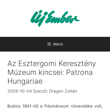
Kilépés
a
tartalomba
Menü
Az Esztergomi Keresztény
Múzeum kincsei: Patrona
Hungariae
2009-10-04
Szerző:
Dragon Zoltán
Bubics 1841-től a Pázmáneum növendéke volt,