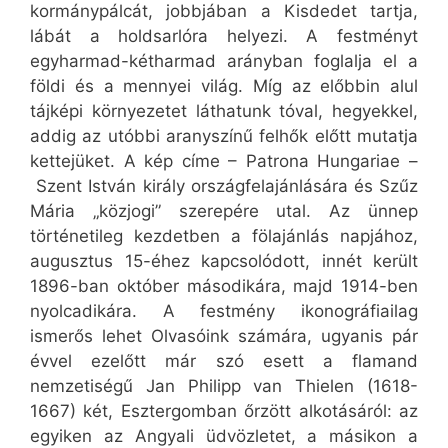
kormánypálcát, jobbjában a Kisdedet tartja,
lábát a holdsarlóra helyezi. A festményt
egyharmad-kétharmad arányban foglalja el a
földi és a mennyei világ. Míg az előbbin alul
tájképi környezetet láthatunk tóval, hegyekkel,
addig az utóbbi aranyszínű felhők előtt mutatja
kettejüket. A kép címe – Patrona Hungariae –
Szent István király országfelajánlására és Szűz
Mária „közjogi” szerepére utal. Az ünnep
történetileg kezdetben a fölajánlás napjához,
augusztus 15-éhez kapcsolódott, innét került
1896-ban október másodikára, majd 1914-ben
nyolcadikára. A festmény ikonográfiailag
ismerős lehet Olvasóink számára, ugyanis pár
évvel ezelőtt már szó esett a flamand
nemzetiségű Jan Philipp van Thielen (1618-
1667) két, Esztergomban őrzött alkotásáról: az
egyiken az Angyali üdvözletet, a másikon a