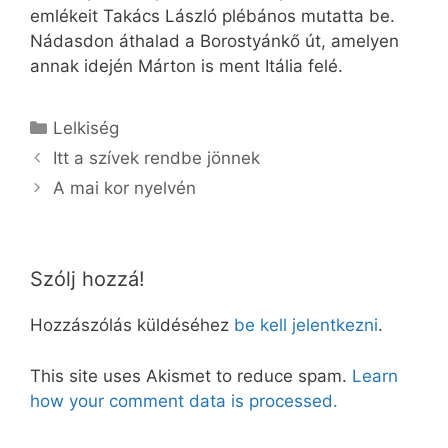
emlékeit Takács László plébános mutatta be.
Nádasdon áthalad a Borostyánkő út, amelyen
annak idején Márton is ment Itália felé.
Kategória
Lelkiség
Itt a szívek rendbe jönnek
A mai kor nyelvén
Szólj hozzá!
Hozzászólás küldéséhez
be kell jelentkezni
.
This site uses Akismet to reduce spam.
Learn
how your comment data is processed.