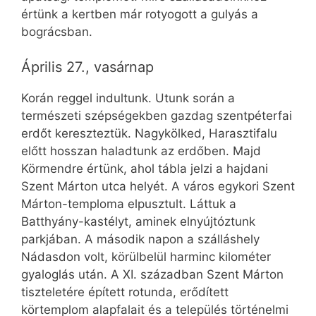
értünk a kertben már rotyogott a gulyás a
bográcsban.
Április 27., vasárnap
Korán reggel indultunk. Utunk során a
természeti szépségekben gazdag szentpéterfai
erdőt kereszteztük. Nagykölked, Harasztifalu
előtt hosszan haladtunk az erdőben. Majd
Körmendre értünk, ahol tábla jelzi a hajdani
Szent Márton utca helyét. A város egykori Szent
Márton-temploma elpusztult. Láttuk a
Batthyány-kastélyt, aminek elnyújtóztunk
parkjában. A második napon a szálláshely
Nádasdon volt, körülbelül harminc kilométer
gyaloglás után. A XI. században Szent Márton
tiszteletére épített rotunda, erődített
körtemplom alapfalait és a település történelmi