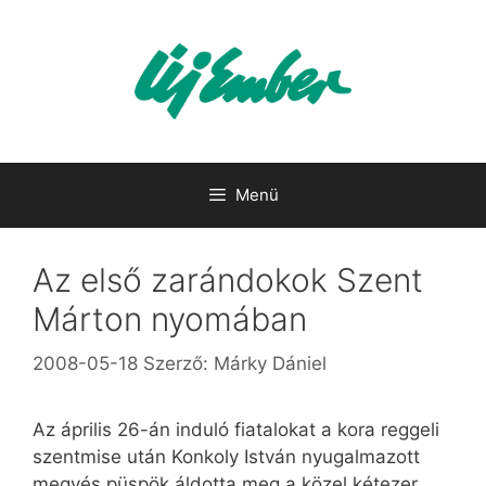
Kilépés
a
tartalomba
Menü
Az első zarándokok Szent
Márton nyomában
2008-05-18
Szerző:
Márky Dániel
Az április 26-án induló fiatalokat a kora reggeli
szentmise után Konkoly István nyugalmazott
megyés püspök áldotta meg a közel kétezer