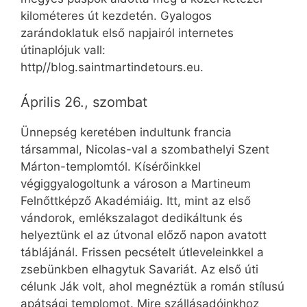
kilométeres út kezdetén. Gyalogos
zarándoklatuk első napjairól internetes
útinaplójuk vall:
http//blog.saintmartindetours.eu.
Április 26., szombat
Ünnepség keretében indultunk francia
társammal, Nicolas-val a szombathelyi Szent
Márton-templomtól. Kísérőinkkel
végiggyalogoltunk a városon a Martineum
Felnőttképző Akadémiáig. Itt, mint az első
vándorok, emlékszalagot dedikáltunk és
helyeztünk el az útvonal előző napon avatott
táblájánál. Frissen pecsételt útleveleinkkel a
zsebünkben elhagytuk Savariát. Az első úti
célunk Ják volt, ahol megnéztük a román stílusú
apátsági templomot. Mire szállásadóinkhoz