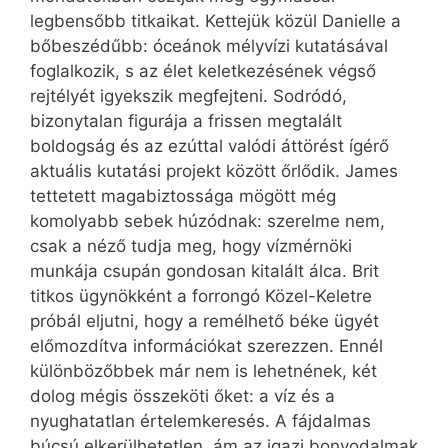
legbensőbb titkaikat. Kettejük közül Danielle a
bőbeszédűbb: óceánok mélyvízi kutatásával
foglalkozik, s az élet keletkezésének végső
rejtélyét igyekszik megfejteni. Sodródó,
bizonytalan figurája a frissen megtalált
boldogság és az ezúttal valódi áttörést ígérő
aktuális kutatási projekt között őrlődik. James
tettetett magabiztossága mögött még
komolyabb sebek húzódnak: szerelme nem,
csak a néző tudja meg, hogy vízmérnöki
munkája csupán gondosan kitalált álca. Brit
titkos ügynökként a forrongó Közel-Keletre
próbál eljutni, hogy a remélhető béke ügyét
előmozdítva információkat szerezzen. Ennél
különbözőbbek már nem is lehetnének, két
dolog mégis összeköti őket: a víz és a
nyughatatlan értelemkeresés. A fájdalmas
búcsú elkerülhetetlen, ám az igazi bonyodalmak