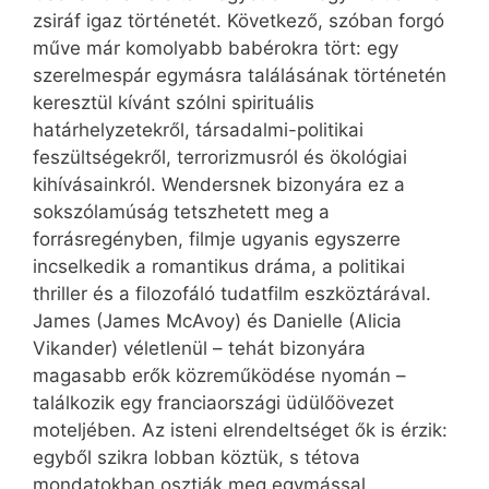
zsiráf igaz történetét. Következő, szóban forgó
műve már komolyabb babérokra tört: egy
szerelmespár egymásra találásának történetén
keresztül kívánt szólni spirituális
határhelyzetekről, társadalmi-politikai
feszültségekről, terrorizmusról és ökológiai
kihívásainkról. Wendersnek bizonyára ez a
sokszólamúság tetszhetett meg a
forrásregényben, filmje ugyanis egyszerre
incselkedik a romantikus dráma, a politikai
thriller és a filozofáló tudatfilm eszköztárával.
James (James McAvoy) és Danielle (Alicia
Vikander) véletlenül – tehát bizonyára
magasabb erők közreműködése nyomán –
találkozik egy franciaországi üdülőövezet
moteljében. Az isteni elrendeltséget ők is érzik:
egyből szikra lobban köztük, s tétova
mondatokban osztják meg egymással