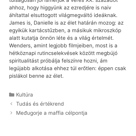
ahhoz, hogy higgyünk az ezredjére is naiv
áhítattal elsuttogott világmegváltó ideáknak.
James is, Danielle is az élet határán mozog: az
egyikük kartácstűzben, a másikuk mikroszkóp
alatt kutatja önnön léte és a világ értelmét.
Wenders, amint legjobb filmjeiben, most is a
hétköznapi rutincselekvések között megbújó
spiritualitást próbálja felszínre hozni, ám
legújabb alkotása ehhez túl erőtlen: éppen csak
pislákol benne az élet.
Kategória
Kultúra
Tudás és értékrend
Međugorje a maffia célpontja