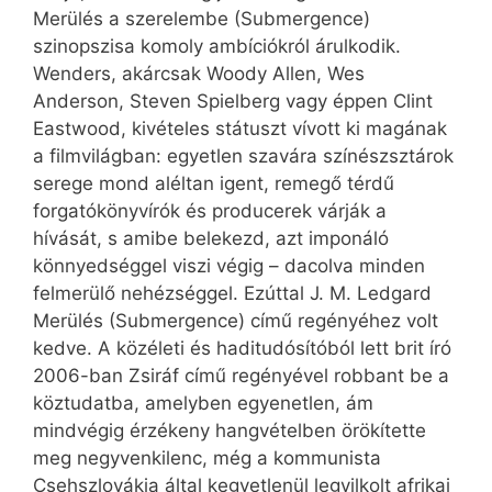
Merülés a szerelembe (Submergence)
szinopszisa komoly ambíciókról árulkodik.
Wenders, akárcsak Woody Allen, Wes
Anderson, Steven Spielberg vagy éppen Clint
Eastwood, kivételes státuszt vívott ki magának
a filmvilágban: egyetlen szavára színészsztárok
serege mond aléltan igent, remegő térdű
forgatókönyvírók és producerek várják a
hívását, s amibe belekezd, azt imponáló
könnyedséggel viszi végig – dacolva minden
felmerülő nehézséggel. Ezúttal J. M. Ledgard
Merülés (Submergence) című regényéhez volt
kedve. A közéleti és haditudósítóból lett brit író
2006-ban Zsiráf című regényével robbant be a
köztudatba, amelyben egyenetlen, ám
mindvégig érzékeny hangvételben örökítette
meg negyvenkilenc, még a kommunista
Csehszlovákia által kegyetlenül legyilkolt afrikai