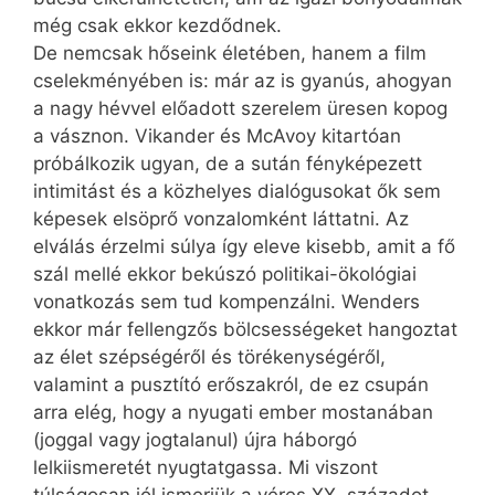
még csak ekkor kezdődnek.
De nemcsak hőseink életében, hanem a film
cselekményében is: már az is gyanús, ahogyan
a nagy hévvel előadott szerelem üresen kopog
a vásznon. Vikander és McAvoy kitartóan
próbálkozik ugyan, de a sután fényképezett
intimitást és a közhelyes dialógusokat ők sem
képesek elsöprő vonzalomként láttatni. Az
elválás érzelmi súlya így eleve kisebb, amit a fő
szál mellé ekkor bekúszó politikai-ökológiai
vonatkozás sem tud kompenzálni. Wenders
ekkor már fellengzős bölcsességeket hangoztat
az élet szépségéről és törékenységéről,
valamint a pusztító erőszakról, de ez csupán
arra elég, hogy a nyugati ember mostanában
(joggal vagy jogtalanul) újra háborgó
lelkiismeretét nyugtatgassa. Mi viszont
túlságosan jól ismerjük a véres XX. századot