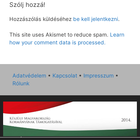
Szólj hozzá!
Hozzászólás küldéséhez
be kell jelentkezni
.
This site uses Akismet to reduce spam.
Learn
how your comment data is processed.
Adatvédelem
•
Kapcsolat
•
Impresszum
•
Rólunk
„Az Új Ember katolikus hetilap 2014. évi működésének