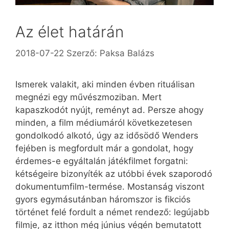
Az élet határán
2018-07-22
Szerző:
Paksa Balázs
Ismerek valakit, aki minden évben rituálisan
megnézi egy művészmoziban. Mert
kapaszkodót nyújt, reményt ad. Persze ahogy
minden, a film médiumáról következetesen
gondolkodó alkotó, úgy az idősödő Wenders
fejében is megfordult már a gondolat, hogy
érdemes-e egyáltalán játékfilmet forgatni:
kétségeire bizonyíték az utóbbi évek szaporodó
dokumentumfilm-termése. Mostanság viszont
gyors egymásutánban háromszor is fikciós
történet felé fordult a német rendező: legújabb
filmje, az itthon még június végén bemutatott