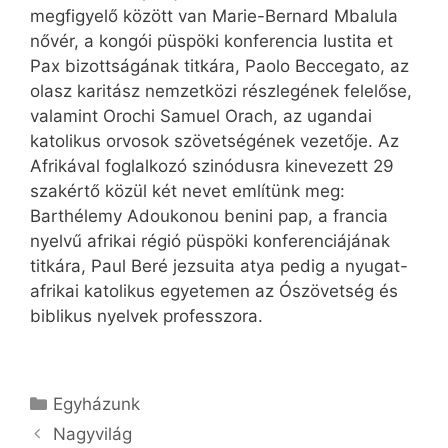
megfigyelő között van Marie-Bernard Mbalula
nővér, a kongói püspöki konferencia Iustita et
Pax bizottságának titkára, Paolo Beccegato, az
olasz karitász nemzetközi részlegének felelőse,
valamint Orochi Samuel Orach, az ugandai
katolikus orvosok szövetségének vezetője. Az
Afrikával foglalkozó szinódusra kinevezett 29
szakértő közül két nevet említünk meg:
Barthélemy Adoukonou benini pap, a francia
nyelvű afrikai régió püspöki konferenciájának
titkára, Paul Beré jezsuita atya pedig a nyugat-
afrikai katolikus egyetemen az Ószövetség és
biblikus nyelvek professzora.
Kategória
Egyházunk
Nagyvilág