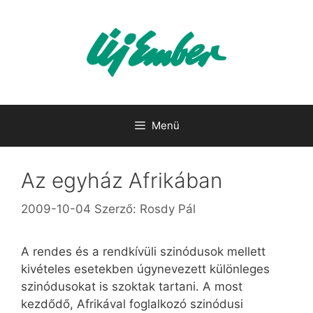
Kilépés
a
tartalomba
Menü
Az egyház Afrikában
2009-10-04
Szerző:
Rosdy Pál
A rendes és a rendkívüli szinódusok mellett
kivételes esetekben úgynevezett különleges
szinódusokat is szoktak tartani. A most
kezdődő, Afrikával foglalkozó szinódusi