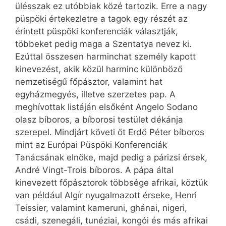
ülésszak ez utóbbiak közé tartozik. Erre a nagy
püspöki értekezletre a tagok egy részét az
érintett püspöki konferenciák választják,
többeket pedig maga a Szentatya nevez ki.
Ezúttal összesen harminchat személy kapott
kinevezést, akik közül harminc különböző
nemzetiségű főpásztor, valamint hat
egyházmegyés, illetve szerzetes pap. A
meghívottak listáján elsőként Angelo Sodano
olasz bíboros, a bíborosi testület dékánja
szerepel. Mindjárt követi őt Erdő Péter bíboros
mint az Európai Püspöki Konferenciák
Tanácsának elnöke, majd pedig a párizsi érsek,
André Vingt-Trois bíboros. A pápa által
kinevezett főpásztorok többsége afrikai, köztük
van például Algír nyugalmazott érseke, Henri
Teissier, valamint kameruni, ghánai, nigeri,
csádi, szenegáli, tunéziai, kongói és más afrikai