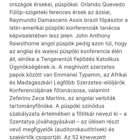
országok érsekei, püspökei. Orlando Quevedo
Fülöp-szigeteki ferences érsek az ázsiai,
Raymundo Damasceno Assis brazil főpásztor a
latin-amerikai püspöki konferenciák tanácsa
képviseletében lesz jelen. John Anthony
Rawsthorne angol püspök pedig azon túl, hogy
az angliai és walesi püspöki konferencia élén
áll, elnöke a Tengerentúli Fejlődés Katolikus
Ügynökségének is. A meghívott szerzetes
papok között van Emmanel Typamm, az Afrikai
és Madagaszkári Legfőbb Szerzetes-elöljárók
Konferenciájának főtanácsosa, valamint
Zeferino Zeca Martins, az angolai verbiták
tartományfőnöke. A püspöki szinódus
szabályzata értelmében a főtitkár nevezi ki – a
Szentatya jóváhagyásával – az ülésen részt
vevő megfigyelők (auditorokauditrixek) és
szakértők csoportját. Az 52 kinevezett