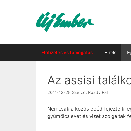
Kilépés
a
tartalomba
Előfizetés és támogatás
Hírek
E
Az assisi találk
2011-12-28
Szerző:
Rosdy Pál
Nemcsak a közös ebéd fejezte ki egy
gyümölcslevet és vizet szolgáltak f