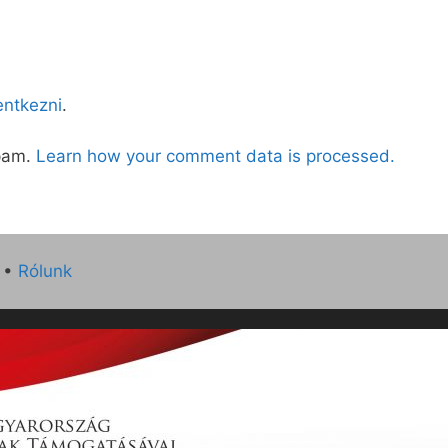
lentkezni
.
spam.
Learn how your comment data is processed.
•
Rólunk