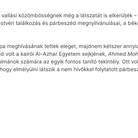
vallási közömbösségnek még a látszatát is elkerüljék –
stvéri találkozás és párbeszéd megnyilvánulásai, a béké
ápa meghívásának tettek eleget, majdnem kétszer annyi
zód volt a kairói Al-Azhar Egyetem sejkjének,
Ahmed Moh
lmánok számára az egyik fontos tanító tekintély. Ott vo
 hogy elmélyülni látszik a nem hívőkkel folytatott párbes