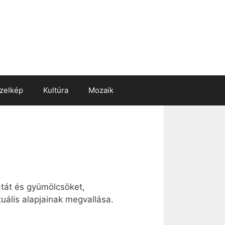
zelkép
Kultúra
Mozaik
átát és gyümölcsöket,
tuális alapjainak megvallása.