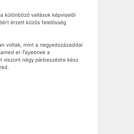
 a különböző vallások képviselői
ért érzett közös felelősség
an voltak, mint a negyedszázaddal
amed el-Tayebnek
a
lt viszont négy párbeszédre kész
zéd.