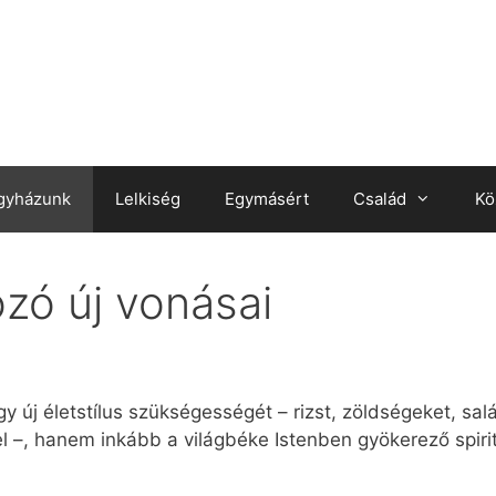
gyházunk
Lelkiség
Egymásért
Család
Kö
ozó új vonásai
 új életstílus szükségességét – rizst, zöldségeket, sal
el –, hanem inkább a világbéke Istenben gyökerező spiri