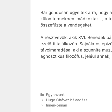
Bár gondosan ügyeltek arra, hogy a 
külön termekben imádkoztak –, a te
összefűzte a vendégeket.
A résztvevők, akik XVI. Benedek p
ezelőtti találkozón. Sajnálatos epi
távolmaradása, aki a szunnita muzu
agnosztikus filozófus, jeléül annak,
Kategória
Egyházunk
Hugo Chávez hálaadása
Innen-onnan