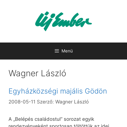
Kilépés
a
tartalomba
Menü
Wagner László
Egyházközségi majális Gödön
2008-05-11
Szerző:
Wagner László
A „Belépés családostul” sorozat egyik
rendezvényeként sportosan töltöttük az idei