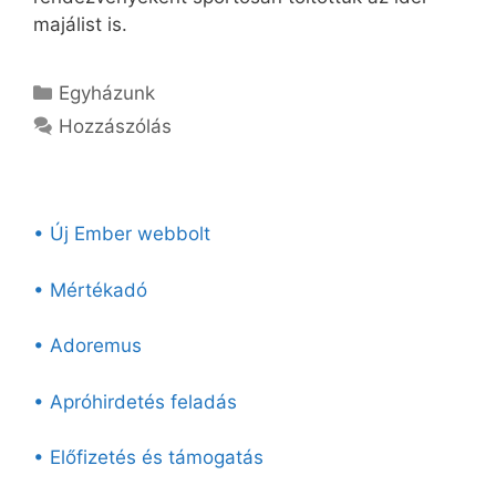
majálist is.
Kategória
Egyházunk
Hozzászólás
• Új Ember webbolt
• Mértékadó
• Adoremus
• Apróhirdetés feladás
• Előfizetés és támogatás