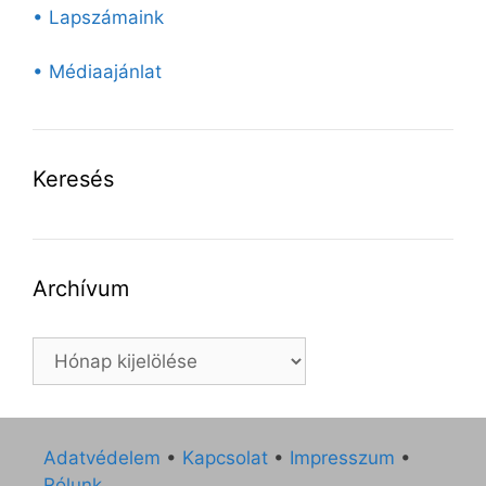
• Lapszámaink
• Médiaajánlat
Keresés
Archívum
Archívum
Adatvédelem
•
Kapcsolat
•
Impresszum
•
Rólunk