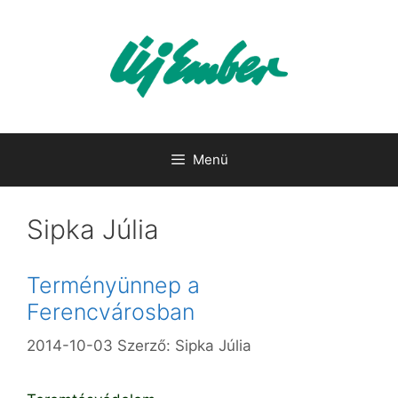
Kilépés
a
tartalomba
Menü
Sipka Júlia
Terményünnep a
Ferencvárosban
2014-10-03
Szerző:
Sipka Júlia