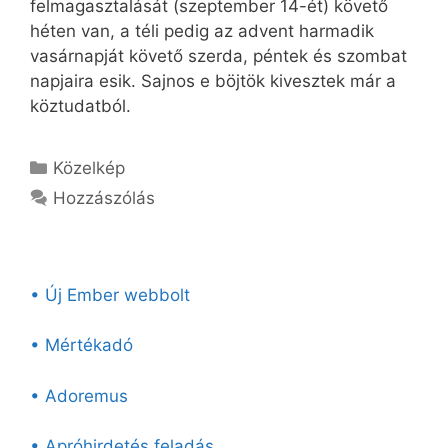
felmagasztalását (szeptember 14-ét) követő
héten van, a téli pedig az advent harmadik
vasárnapját követő szerda, péntek és szombat
napjaira esik. Sajnos e böjtök kivesztek már a
köztudatból.
Kategória
Közelkép
Hozzászólás
• Új Ember webbolt
• Mértékadó
• Adoremus
• Apróhirdetés feladás