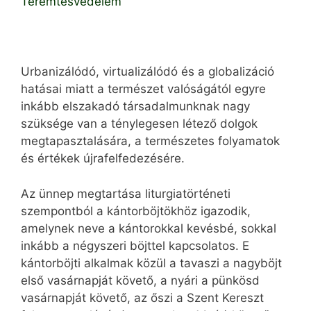
Teremtésvédelem
Urbanizálódó, virtualizálódó és a globalizáció
hatásai miatt a természet valóságától egyre
inkább elszakadó társadalmunknak nagy
szüksége van a ténylegesen létező dolgok
megtapasztalására, a természetes folyamatok
és értékek újrafelfedezésére.
Az ünnep megtartása liturgiatörténeti
szempontból a kántorböjtökhöz igazodik,
amelynek neve a kántorokkal kevésbé, sokkal
inkább a négyszeri böjttel kapcsolatos. E
kántorböjti alkalmak közül a tavaszi a nagyböjt
első vasárnapját követő, a nyári a pünkösd
vasárnapját követő, az őszi a Szent Kereszt