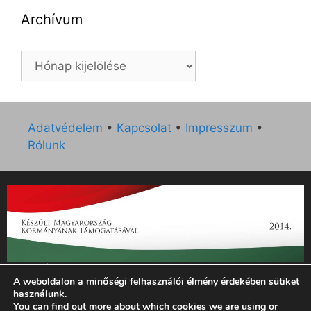
Archívum
Archívum
Adatvédelem
•
Kapcsolat
•
Impresszum
•
Rólunk
„Az Új Ember katolikus hetilap 2014. évi működésének
A weboldalon a minőségi felhasználói élmény érdekében sütiket
támogatását az EGYH-KCP-14-P-0121 sz. támogatási
használunk.
szerződés keretében 3 000 000 Ft összegben támogatta az
You can find out more about which cookies we are using or