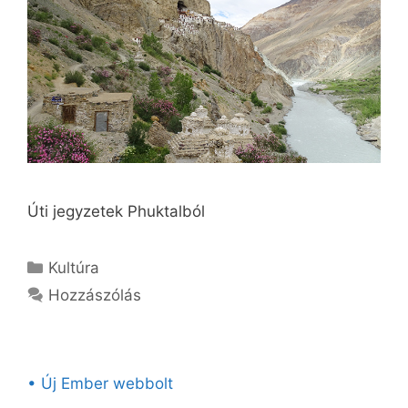
Úti jegyzetek Phuktalból
Kategória
Kultúra
Hozzászólás
• Új Ember webbolt