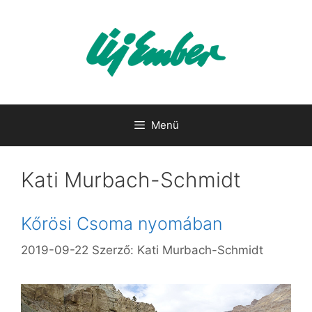
Kilépés
a
tartalomba
Menü
Kati Murbach-Schmidt
Kőrösi Csoma nyomában
2019-09-22
Szerző:
Kati Murbach-Schmidt