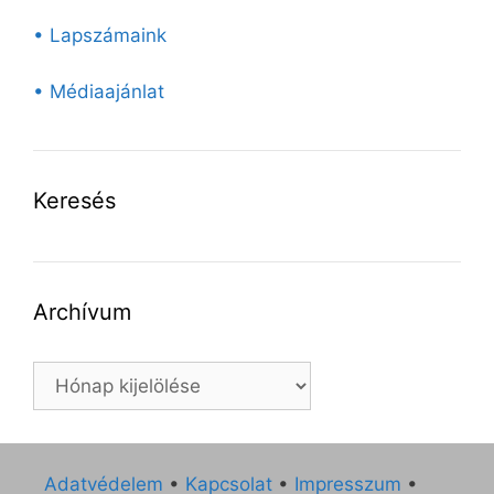
• Lapszámaink
• Médiaajánlat
Keresés
Archívum
Archívum
Adatvédelem
•
Kapcsolat
•
Impresszum
•