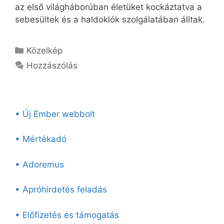
az első világháborúban életüket kockáztatva a
sebesültek és a haldoklók szolgálatában álltak.
Kategória
Közelkép
Hozzászólás
• Új Ember webbolt
• Mértékadó
• Adoremus
• Apróhirdetés feladás
• Előfizetés és támogatás