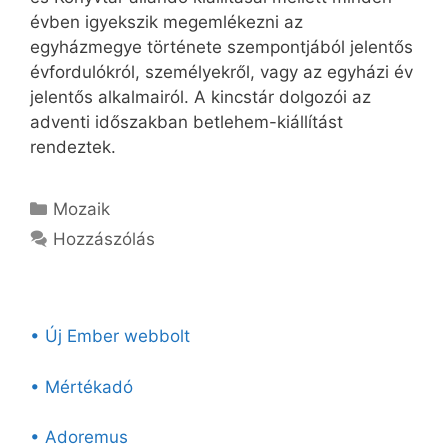
évben igyekszik megemlékezni az
egyházmegye története szempontjából jelentős
évfordulókról, személyekről, vagy az egyházi év
jelentős alkalmairól. A kincstár dolgozói az
adventi időszakban betlehem-kiállítást
rendeztek.
Kategória
Mozaik
Hozzászólás
• Új Ember webbolt
• Mértékadó
• Adoremus