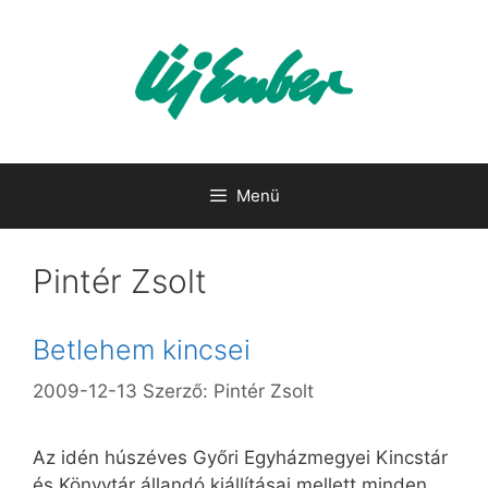
Kilépés
a
tartalomba
Menü
Pintér Zsolt
Betlehem kincsei
2009-12-13
Szerző:
Pintér Zsolt
Az idén húszéves Győri Egyházmegyei Kincstár
és Könyvtár állandó kiállításai mellett minden