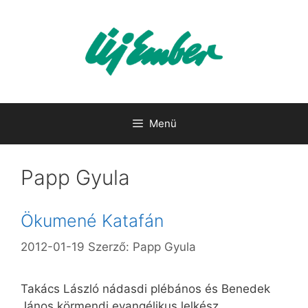
Kilépés
a
tartalomba
Menü
Papp Gyula
Ökumené Katafán
2012-01-19
Szerző:
Papp Gyula
Takács László nádasdi plébános és Benedek
János körmendi evangélikus lelkész