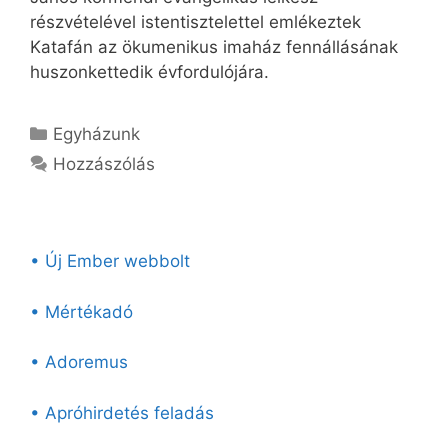
részvételével istentisztelettel emlékeztek
Katafán az ökumenikus imaház fennállásának
huszonkettedik évfordulójára.
Kategória
Egyházunk
Hozzászólás
• Új Ember webbolt
• Mértékadó
• Adoremus
• Apróhirdetés feladás