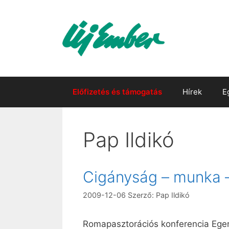
Kilépés
a
tartalomba
Előfizetés és támogatás
Hírek
E
Pap Ildikó
Cigányság – munka –
2009-12-06
Szerző:
Pap Ildikó
Romapasztorációs konferencia Ege