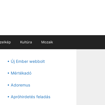
zelkép
Kultúra
Mozaik
• Új Ember webbolt
• Mértékadó
• Adoremus
• Apróhirdetés feladás