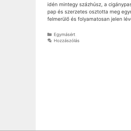
idén mintegy százhúsz, a cigánypa
pap és szerzetes osztotta meg egym
felmerülő és folyamatosan jelen lé
Kategória
Egymásért
Hozzászólás