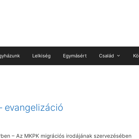
gyházunk
Lelkiség
Egymásért
Család
Kö
 evangelizáció
rben – Az MKPK migrációs irodájának szervezésében