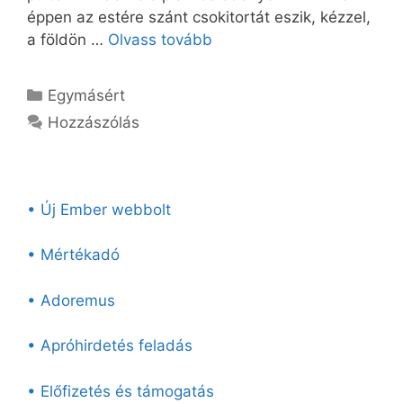
éppen az estére szánt csokitortát eszik, kézzel,
a földön …
Olvass tovább
Kategória
Egymásért
Hozzászólás
• Új Ember webbolt
• Mértékadó
• Adoremus
• Apróhirdetés feladás
• Előfizetés és támogatás