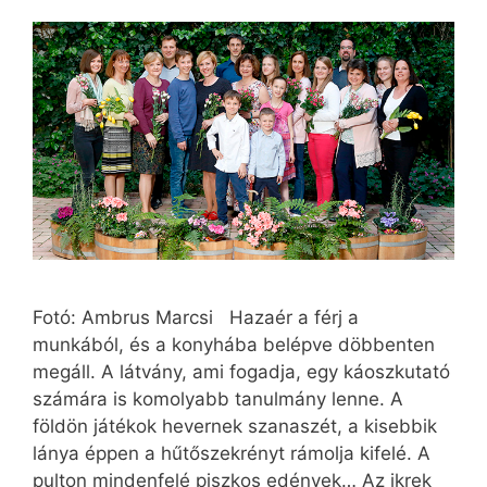
Fotó: Ambrus Marcsi Hazaér a férj a
munkából, és a konyhába belépve döbbenten
megáll. A látvány, ami fogadja, egy káoszkutató
számára is komolyabb tanulmány lenne. A
földön játékok hevernek szanaszét, a kisebbik
lánya éppen a hűtőszekrényt rámolja kifelé. A
pulton mindenfelé piszkos edények… Az ikrek