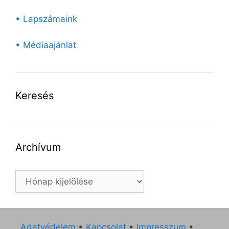
• Lapszámaink
• Médiaajánlat
Keresés
Archívum
Archívum
Adatvédelem
•
Kapcsolat
•
Impresszum
•