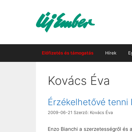
Kilépés
a
tartalomba
Előfizetés és támogatás
Hírek
E
Kovács Éva
Érzékelhetővé tenni I
2009-06-21
Szerző:
Kovács Éva
Enzo Bianchi a szerzetességről és 