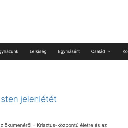
gyházunk
Lelkiség
Egymásért
Család
Kö
sten jelenlétét
az ökumenéről – Krisztus-központú életre és az