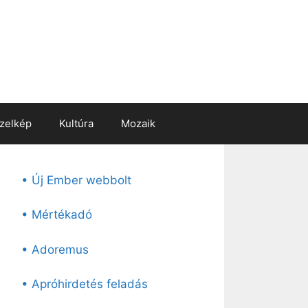
zelkép
Kultúra
Mozaik
• Új Ember webbolt
• Mértékadó
• Adoremus
• Apróhirdetés feladás