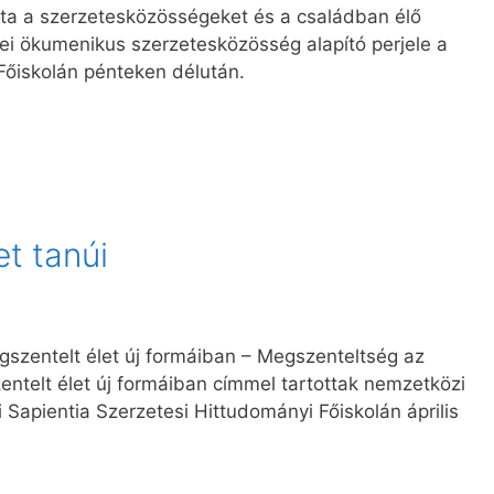
vta a szerzetesközösségeket és a családban élő
ei ökumenikus szerzetesközösség alapító perjele a
Főiskolán pénteken délután.
et tanúi
zentelt élet új formáiban – Megszenteltség az
telt élet új formáiban címmel tartottak nemzetközi
 Sapientia Szerzetesi Hittudományi Főiskolán április