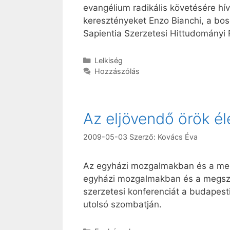
evangélium radikális követésére hí
keresztényeket Enzo Bianchi, a bos
Sapientia Szerzetesi Hittudományi 
Kategória
Lelkiség
Hozzászólás
Az eljövendő örök él
2009-05-03
Szerző:
Kovács Éva
Az egyházi mozgalmakban és a megs
egyházi mozgalmakban és a megszen
szerzetesi konferenciát a budapesti
utolsó szombatján.