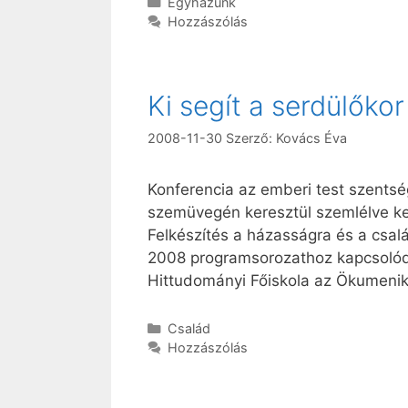
Kategória
Egyházunk
Hozzászólás
Ki segít a serdülőko
2008-11-30
Szerző:
Kovács Éva
Konferencia az emberi test szentségé
szemüvegén keresztül szemlélve ker
Felkészítés a házasságra és a csa
2008 programsorozathoz kapcsolódó
Hittudományi Főiskola az Ökumenik
Kategória
Család
Hozzászólás