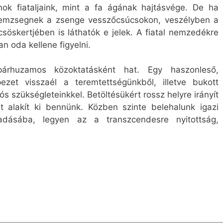
nok fiataljaink, mint a fa ágának hajtásvége. De ha
hemzsegnek a zsenge vesszőcsúcsokon, veszélyben a
öskertjében is láthatók e jelek. A fiatal nemzedékre
n oda kellene figyelni.
árhuzamos közoktatásként hat. Egy haszonleső,
pezet visszaél a teremtettségünkből, illetve bukott
 szükségleteinkkel. Betöltésükért rossz helyre irányít
et alakít ki bennünk. Közben szinte belehalunk igazi
radásába, legyen az a transzcendesre nyitottság,