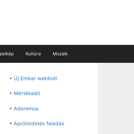
zelkép
Kultúra
Mozaik
• Új Ember webbolt
• Mértékadó
• Adoremus
• Apróhirdetés feladás