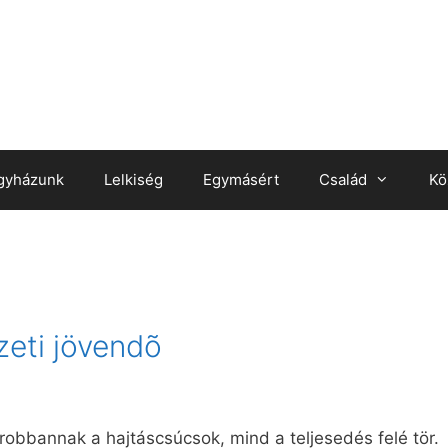
gyházunk
Lelkiség
Egymásért
Család
Kö
eti jövendõ
robbannak a hajtáscsúcsok, mind a teljesedés felé tör.