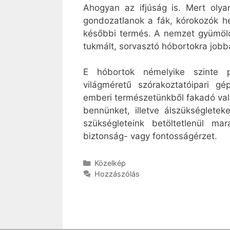
Ahogyan az ifjúság is. Mert olya
gondozatlanok a fák, kórokozók 
későbbi termés. A nemzet gyümölcs
tukmált, sorvasztó hóbortokra jobba
E hóbortok némelyike szinte p
világméretű szórakoztatóipari gé
emberi természetünkből fakadó valós
bennünket, illetve álszükségletek
szükségleteink betöltetlenül ma
biztonság- vagy fontosságérzet.
Kategória
Közelkép
Hozzászólás