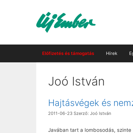
Kilépés
a
tartalomba
Előfizetés és támogatás
Hírek
E
Joó István
Hajtásvégek és nemz
2011-06-23
Szerző:
Joó István
Javában tart a lombosodás, szinte 