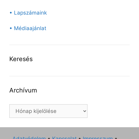
• Lapszámaink
• Médiaajánlat
Keresés
Archívum
Archívum
Adatvédelem
•
Kapcsolat
•
Impresszum
•