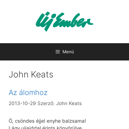
Kilépés
a
tartalomba
Menü
John Keats
Az álomhoz
2013-10-29
Szerző:
John Keats
Ó, csöndes éjjel enyhe balzsama!
Lágy ujjaiddal érints könyörülve