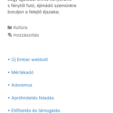
s fénytől futó, éjimádó szemünkre
boruljon a felejtő éjszaka;
Kategória
Kultúra
Hozzászólás
• Új Ember webbolt
• Mértékadó
• Adoremus
• Apróhirdetés feladás
• Előfizetés és támogatás