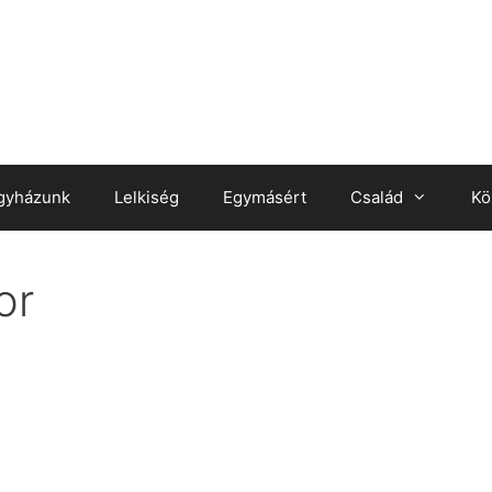
gyházunk
Lelkiség
Egymásért
Család
Kö
or