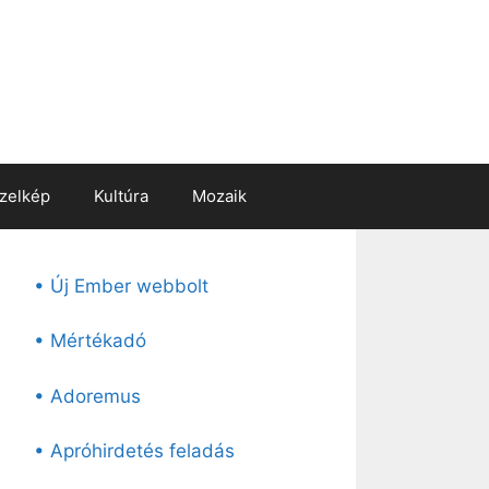
zelkép
Kultúra
Mozaik
• Új Ember webbolt
• Mértékadó
• Adoremus
• Apróhirdetés feladás