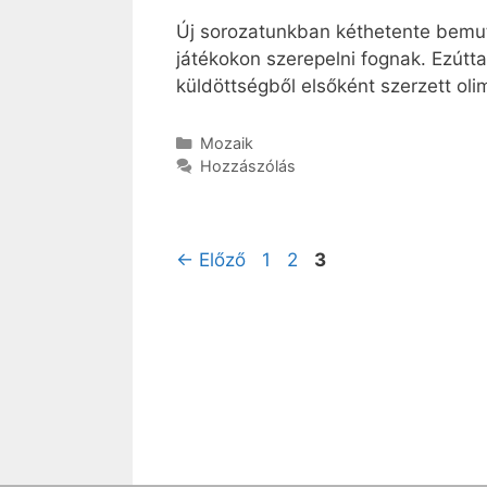
Új sorozatunkban kéthetente bemuta
játékokon szerepelni fognak. Ezútta
küldöttségből elsőként szerzett olim
Kategória
Mozaik
Hozzászólás
Oldal
Oldal
Oldal
←
Előző
1
2
3