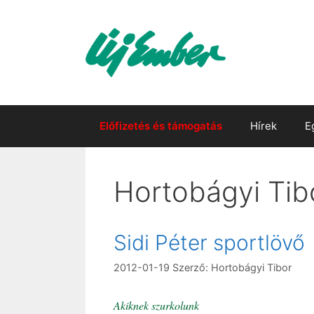
Kilépés
a
tartalomba
Előfizetés és támogatás
Hírek
E
Hortobágyi Tib
Sidi Péter sportlövő
2012-01-19
Szerző:
Hortobágyi Tibor
Akiknek szurkolunk