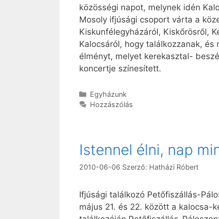
közösségi napot, melynek idén Kalo
Mosoly ifjúsági csoport várta a köz
Kiskunfélegyházáról, Kiskőrösről, K
Kalocsáról, hogy találkozzanak, é
élményt, melyet kerekasztal- besz
koncertje színesített.
Kategória
Egyházunk
Hozzászólás
Istennel élni, nap mi
2010-06-06
Szerző:
Hatházi Róbert
Ifjúsági találkozó Petőfiszállás-Pá
május 21. és 22. között a kalocsa