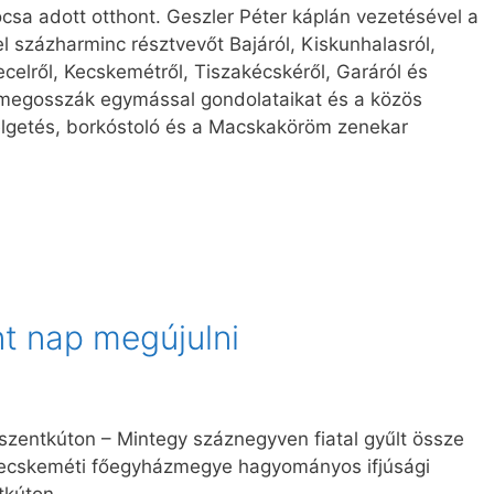
csa adott otthont. Geszler Péter káplán vezetésével a
el százharminc résztvevőt Bajáról, Kiskunhalasról,
ecelről, Kecskemétről, Tiszakécskéről, Garáról és
s megosszák egymással gondolataikat és a közös
élgetés, borkóstoló és a Macskaköröm zenekar
nt nap megújulni
loszentkúton – Mintegy száznegyven fiatal gyűlt össze
-kecskeméti főegyházmegye hagyományos ifjúsági