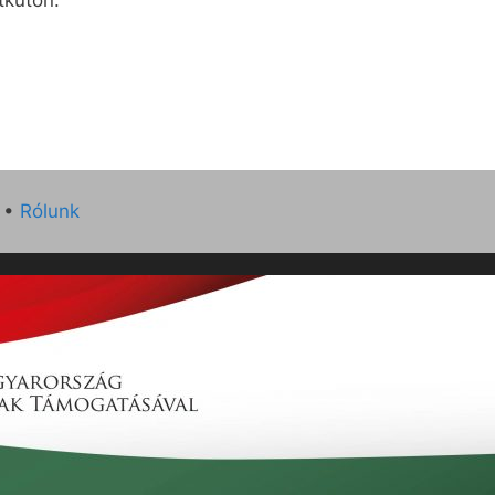
tkúton.
•
Rólunk