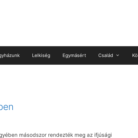
gyházunk
Lelkiség
Egymásért
Család
Kö
ben
yében másodszor rendezték meg az ifjúsági