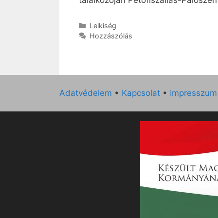
találkozóján Petőfiszállás-Páloszen
Kategória
Lelkiség
Hozzászólás
Adatvédelem
•
Kapcsolat
•
Impresszum