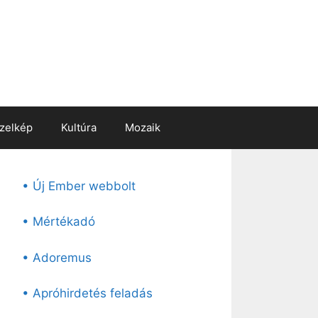
zelkép
Kultúra
Mozaik
• Új Ember webbolt
• Mértékadó
• Adoremus
• Apróhirdetés feladás