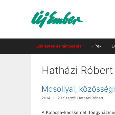
Kilépés
a
tartalomba
Előfizetés és támogatás
Hírek
E
Hatházi Róbert
Mosollyal, közösség
2014-11-23
Szerző:
Hatházi Róbert
A Kalocsa-kecskeméti főegyházmeg