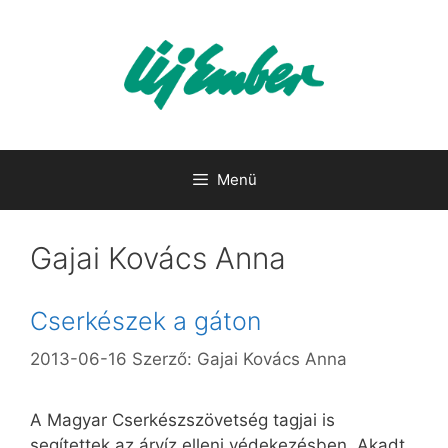
Kilépés
a
tartalomba
Menü
Gajai Kovács Anna
Cserkészek a gáton
2013-06-16
Szerző:
Gajai Kovács Anna
A Magyar Cserkészszövetség tagjai is
segítettek az árvíz elleni védekezésben. Akadt,