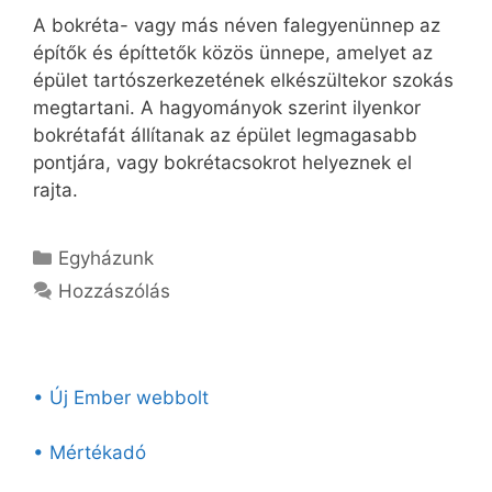
A bokréta- vagy más néven falegyenünnep az
építők és építtetők közös ünnepe, amelyet az
épület tartószerkezetének elkészültekor szokás
megtartani. A hagyományok szerint ilyenkor
bokrétafát állítanak az épület legmagasabb
pontjára, vagy bokrétacsokrot helyeznek el
rajta.
Kategória
Egyházunk
Hozzászólás
• Új Ember webbolt
• Mértékadó