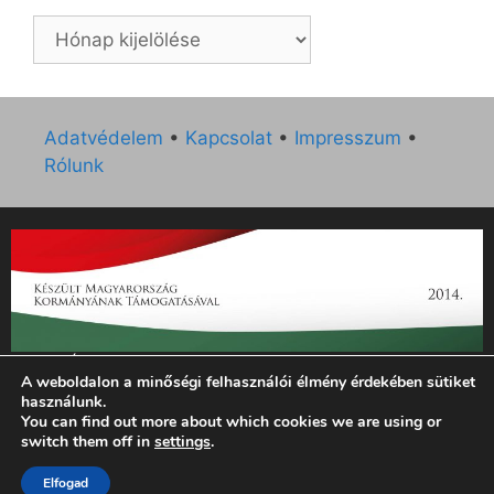
Archívum
Adatvédelem
•
Kapcsolat
•
Impresszum
•
Rólunk
„Az Új Ember katolikus hetilap 2014. évi működésének
A weboldalon a minőségi felhasználói élmény érdekében sütiket
támogatását az EGYH-KCP-14-P-0121 sz. támogatási
használunk.
szerződés keretében 3 000 000 Ft összegben támogatta az
You can find out more about which cookies we are using or
Emberi Erőforrások Minisztériuma.”
switch them off in
settings
.
Elfogad
© 2026 Magyar Kurír - Új Ember
• Készült
GeneratePress