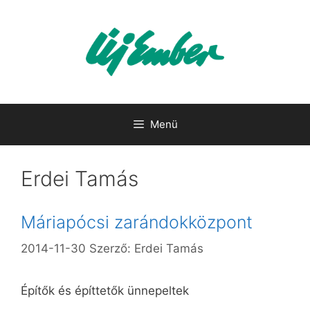
Kilépés
a
tartalomba
Menü
Erdei Tamás
Máriapócsi zarándokközpont
2014-11-30
Szerző:
Erdei Tamás
Építők és építtetők ünnepeltek